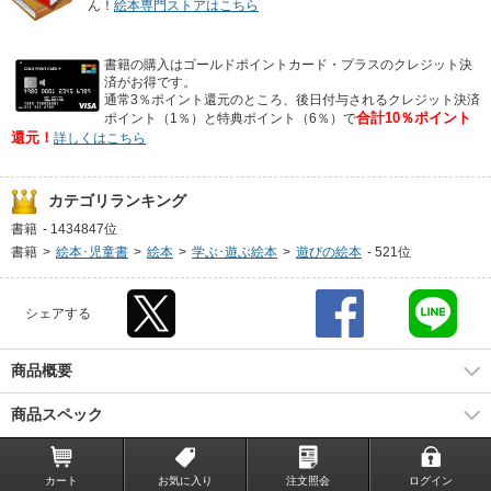
ん！
絵本専門ストアはこちら
書籍の購入はゴールドポイントカード・プラスのクレジット決
済がお得です。
通常3％ポイント還元のところ、後日付与されるクレジット決済
合計10％ポイント
ポイント（1％）と特典ポイント（6％）で
還元！
詳しくはこちら
カテゴリランキング
書籍
-
1434847位
書籍
>
絵本･児童書
>
絵本
>
学ぶ･遊ぶ絵本
>
遊びの絵本
-
521位
シェアする
商品概要
商品スペック
カート
お気に入り
注文照会
ログイン