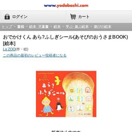
ログイン
カート
トップ
>
書籍
>
絵本･児童書
>
絵本
>
学ぶ･遊ぶ絵本
>
遊びの絵本
おでかけくん あら?ふしぎシール(あそびのおうさまBOOK)
[絵本]
La ZOO
(作・絵)
この商品の最初のレビュー投稿者になる