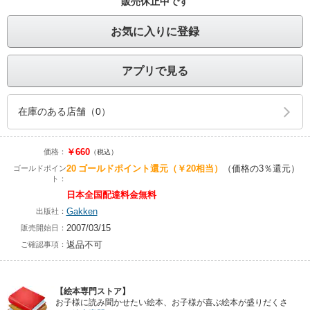
販売休止中です
お気に入りに登録
アプリで見る
在庫のある店舗（0）
￥660
価格：
（税込）
20
ゴールドポイント還元
（￥20相当）
（価格の3％還元）
ゴールドポイン
ト：
日本全国配達料金無料
Gakken
出版社：
2007/03/15
販売開始日：
返品不可
ご確認事項：
【絵本専門ストア】
お子様に読み聞かせたい絵本、お子様が喜ぶ絵本が盛りだくさ