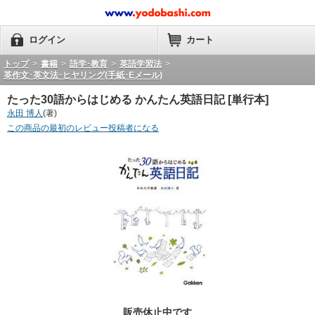
ログイン
カート
トップ
>
書籍
>
語学･教育
>
英語学習法
>
英作文･英文法･ヒヤリング(手紙･Eメール)
たった30語からはじめる かんたん英語日記 [単行本]
永田 博人
(著)
この商品の最初のレビュー投稿者になる
販売休止中です