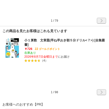
1
/
79
この商品を見たお客様はこれも見ています
小１算数 文章題(早ね早おき朝５分ドリル<７>) [全集叢
書]
￥726
22
ゴールドポイント
在庫あり
2026年8月7日金曜日まで
にお届け
（4）
1
/
98
お客様へのおすすめ【PR】