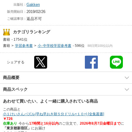
Gakken
出版社：
2019/02/26
販売開始日：
返品不可
ご確認事項：
カテゴリランキング
書籍
-
17541位
書籍
>
学習参考書
>
小･中学校学習参考書
-
596位
88日間100位以内
シェアする
商品概要
商品スペック
あわせて買いたい、よく一緒に購入されている商品
この商品と
小１けいさんパズル(早ね早おき朝５分ドリル<１０>) [全集叢書]
￥726
在庫あり
今から
17時間と16分以内
のご注文で、
2026年8月7日金曜日まで
に
「東京都新宿区」
に
お届け