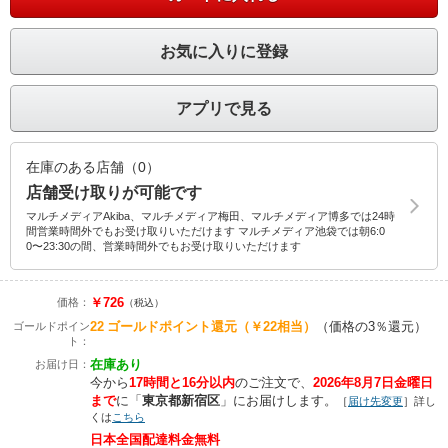
お気に入りに登録
アプリで見る
在庫のある店舗（0）
店舗受け取りが可能です
マルチメディアAkiba、マルチメディア梅田、マルチメディア博多では24時
間営業時間外でもお受け取りいただけます マルチメディア池袋では朝6:0
0〜23:30の間、営業時間外でもお受け取りいただけます
￥726
価格：
（税込）
22
ゴールドポイント還元
（￥22相当）
（価格の3％還元）
ゴールドポイン
ト：
在庫あり
お届け日：
今から
17時間と16分以内
のご注文で、
2026年8月7日金曜日
まで
に
「
東京都新宿区
」に
お届けします。
［
届け先変更
］詳し
くは
こちら
日本全国配達料金無料