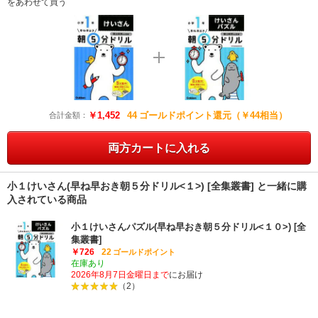
をあわせて買う
￥1,452
44
ゴールドポイント還元（￥44相当）
合計金額：
両方カートに入れる
小１けいさん(早ね早おき朝５分ドリル<１>) [全集叢書] と一緒に購
入されている商品
小１けいさんパズル(早ね早おき朝５分ドリル<１０>) [全
集叢書]
￥726
22
ゴールドポイント
在庫あり
2026年8月7日金曜日まで
にお届け
（2）