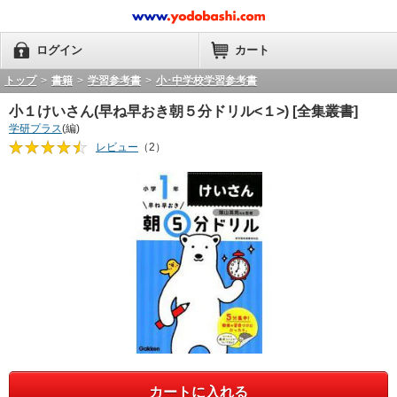
ログイン
カート
トップ
>
書籍
>
学習参考書
>
小･中学校学習参考書
小１けいさん(早ね早おき朝５分ドリル<１>) [全集叢書]
学研プラス
(編)
レビュー
（2）
カートに入れる