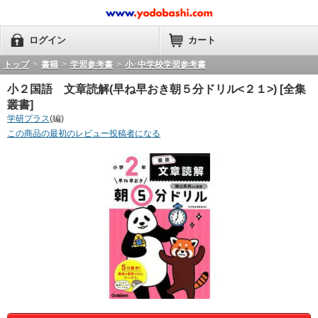
ログイン
カート
トップ
>
書籍
>
学習参考書
>
小･中学校学習参考書
小２国語 文章読解(早ね早おき朝５分ドリル<２１>) [全集
叢書]
学研プラス
(編)
この商品の最初のレビュー投稿者になる