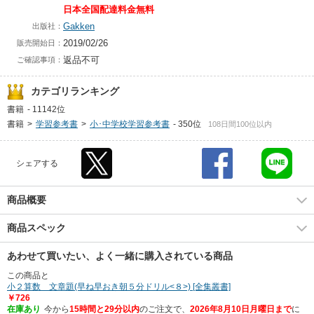
日本全国配達料金無料
Gakken
出版社：
2019/02/26
販売開始日：
返品不可
ご確認事項：
カテゴリランキング
書籍
-
11142位
書籍
>
学習参考書
>
小･中学校学習参考書
-
350位
108日間100位以内
シェアする
商品概要
商品スペック
あわせて買いたい、よく一緒に購入されている商品
この商品と
小２算数 文章題(早ね早おき朝５分ドリル<８>) [全集叢書]
￥726
在庫あり
今から
15時間と29分以内
のご注文で、
2026年8月10日月曜日まで
に