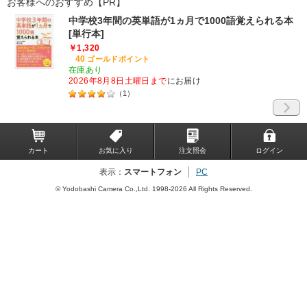
お客様へのおすすめ【PR】
中学校3年間の英単語が1ヵ月で1000語覚えられる本
[単行本]
￥1,320
40
ゴールドポイント
在庫あり
2026年8月8日土曜日まで
にお届け
（
1
）
カート
お気に入り
注文照会
ログイン
表示：
スマートフォン
PC
© Yodobashi Camera Co.,Ltd. 1998-2026 All Rights Reserved.