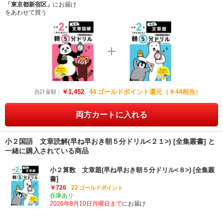
「東京都新宿区」
に
お届け
をあわせて買う
￥1,452
44
ゴールドポイント還元（￥44相当）
合計金額：
両方カートに入れる
小２国語 文章読解(早ね早おき朝５分ドリル<２１>) [全集叢書] と
一緒に購入されている商品
小２算数 文章題(早ね早おき朝５分ドリル<８>) [全集叢
書]
￥726
22
ゴールドポイント
在庫あり
2026年8月10日月曜日まで
にお届け