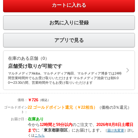
カートに入れる
お気に入りに登録
アプリで見る
在庫のある店舗（0）
店舗受け取りが可能です
マルチメディアAkiba、マルチメディア梅田、マルチメディア博多では24時
間営業時間外でもお受け取りいただけます マルチメディア池袋では朝6:0
0〜23:30の間、営業時間外でもお受け取りいただけます
￥726
価格：
（税込）
22
ゴールドポイント還元
（￥22相当）
（価格の3％還元）
ゴールドポイン
ト：
在庫あり
お届け日：
今から
12時間と59分以内
のご注文で、
2026年8月8日土曜日
まで
に
「
東京都新宿区
」に
お届けします。
［
届け先変更
］詳し
くは
こちら