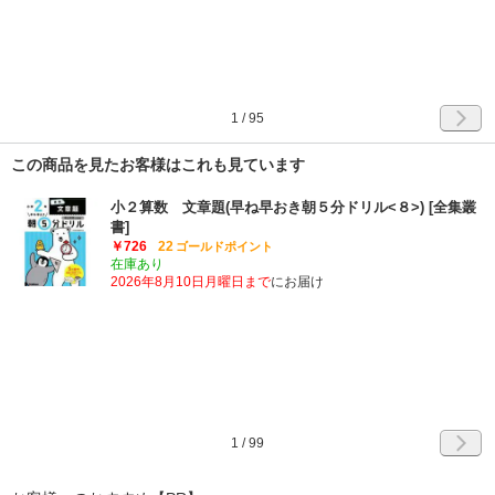
1
/
95
この商品を見たお客様はこれも見ています
小２算数 文章題(早ね早おき朝５分ドリル<８>) [全集叢
書]
￥726
22
ゴールドポイント
在庫あり
2026年8月10日月曜日まで
にお届け
1
/
99