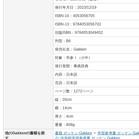
発行年月日：2023/12/19
ISBN-10：4053056705
ISBN-13：9784053056702
旧版ISBN：9784053049452
判型：B6
発売社名：Gakken
対象：学参Ⅰ（小中）
発行形態：事典辞典
内容：日本語
言語：日本語
ページ数：1272ページ
縦：20cm
横：14cm
厚さ：4cm
重量：808g
他のGakkenの書籍を探
書籍 ガッケン Gakken
>
学習参考書 ガッケン Gak
す
小･中学校学習参考書 ガッケン Gakken