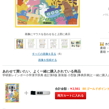
バリ
画像にマウスを合わせると上部に表示
カ
書籍
書籍
すべての画像を見る
（6）
画像を投稿する
あわせて買いたい、よく一緒に購入されている商品
学研新レインボー小学漢字辞典 改訂第6版 新装版 小型版 [事典辞典]と一緒に購
合計金額
￥2,561
88
ゴールドポイント
両方カートに入れる