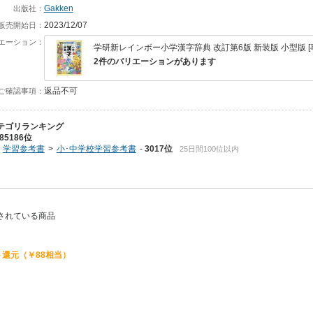
Gakken
出版社：
2023/12/07
販売開始日：
エーション：
学研新レインボー小学漢字辞典 改訂第6版 新装版 小型版 [
2件のバリエーションがあります
返品不可
ご確認事項：
テゴリランキング
85186位
学習参考書
小･中学校学習参考書
3017位
25日間100位以内
入されている商品
還元（￥88相当）