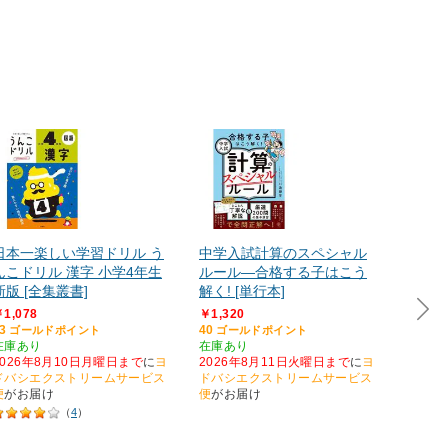
日本一楽しい学習ドリル う
中学入試計算のスペシャル
日本一
んこドリル 漢字 小学4年生
ルール―合格する子はこう
んこド
新版 [全集叢書]
解く! [単行本]
学3年
1,078
￥1,320
￥1,07
3
40
33
ゴールドポイント
ゴールドポイント
ゴー
在庫あり
在庫あり
在庫あ
2026年8月10日月曜日まで
に
ヨ
2026年8月11日火曜日まで
に
ヨ
2026
ドバシエクストリームサービス
ドバシエクストリームサービス
ドバシ
便
がお届け
便
がお届け
便
がお
（
4
）