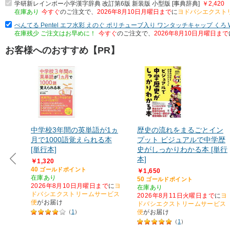
学研新レインボー小学漢字辞典 改訂第6版 新装版 小型版 [事典辞典]
￥2,420
在庫あり
今すぐ
のご注文で、
2026年8月10日月曜日まで
に
ヨドバシエクスト
ぺんてる Pentel エフ水彩 えのぐ ポリチューブ入り ワンタッチキャップ くろ W
在庫残少 ご注文はお早めに！
今すぐ
のご注文で、
2026年8月10日月曜日まで
お客様へのおすすめ【PR】
中学校3年間の英単語が1ヵ
歴史の流れをまるごとイン
月で1000語覚えられる本
プット ビジュアルで中学歴
[単行本]
史がしっかりわかる本 [単行
本]
￥1,320
40
ゴールドポイント
￥1,650
在庫あり
50
ゴールドポイント
2026年8月10日月曜日まで
に
ヨ
在庫あり
ドバシエクストリームサービス
2026年8月11日火曜日まで
に
ヨ
便
がお届け
ドバシエクストリームサービス
（
1
）
便
がお届け
（
1
）