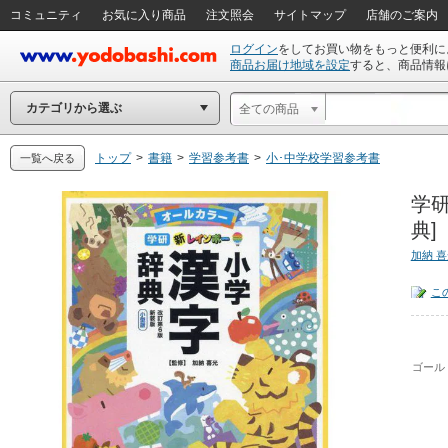
コミュニティ
お気に入り商品
注文照会
サイトマップ
店舗のご案内
ログイン
をしてお買い物をもっと便利に
商品お届け地域を設定
すると、商品情報
カテゴリから選ぶ
全ての商品
トップ
>
書籍
>
学習参考書
>
小･中学校学習参考書
一覧へ戻る
学研
典]
加納 
こ
ゴール