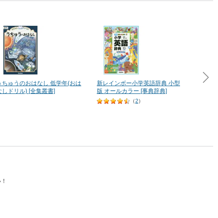
うちゅうのおはなし 低学年(おは
新レインボー小学英語辞典 小型
１年生
なしドリル) [全集叢書]
版 オールカラー [事典辞典]
きかた
シリーズ
（
2
）
い！