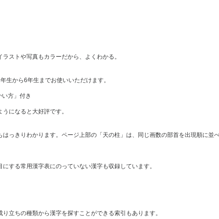
イラストや写真もカラーだから、よくわかる。
年生から6年生までお使いいただけます。
かい方」付き
ようになると大好評です。
もはっきりわかります。ページ上部の「天の柱」は、同じ画数の部首を出現順に並
目にする常用漢字表にのっていない漢字も収録しています。
成り立ちの種類から漢字を探すことができる索引もあります。