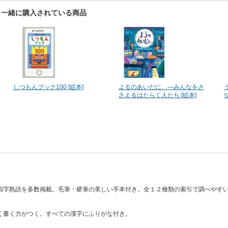
]と一緒に購入されている商品
しつもんブック100 [絵本]
よるのあいだに…―みんなをさ
さえるはたらく人たち [絵本]
四字熟語を多数掲載。毛筆・硬筆の美しい手本付き。全１２種類の索引で調べやす
く書く力がつく。すべての漢字にふりがな付き。