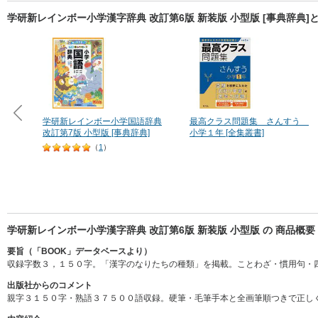
学研新レインボー小学漢字辞典 改訂第6版 新装版 小型版 [事典辞典
学研新レインボー小学国語辞典
最高クラス問題集 さんすう
改訂第7版 小型版 [事典辞典]
小学１年 [全集叢書]
（
1
）
学研新レインボー小学漢字辞典 改訂第6版 新装版 小型版 の 商品概要
要旨（「BOOK」データベースより）
収録字数３，１５０字。「漢字のなりたちの種類」を掲載。ことわざ・慣用句・
出版社からのコメント
親字３１５０字・熟語３７５００語収録。硬筆・毛筆手本と全画筆順つきで正し