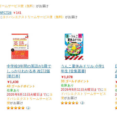
リームサービス便（無料）
がお届け
FCT28
￥141
に
ヨドバシエクストリームサービス便（無料）
がお届け
中学校3年間の英語が1冊で
うんこ夏休みドリル 小学1
しっかりわかる本 改訂2版
年生 [全集叢書]
[単行本]
￥1,078
33
ゴールドポイント
￥1,430
￥
在庫あり
43
3
ゴールドポイント
2026年8月11日火曜日まで
に
ヨ
在庫あり
ドバシエクストリームサービス
2026年8月11日火曜日まで
に
ヨ
便
がお届け
ドバシエクストリームサービス
便
がお届け
（
3
）
（
1
）