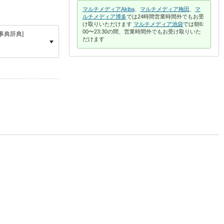
マルチメディアAkiba
、
マルチメディア梅田
、
マ
ルチメディア博多
では24時間営業時間外でもお受
け取りいただけます
マルチメディア池袋
では朝6:
00〜23:30の間、営業時間外でもお受け取りいた
事典辞典]
だけます