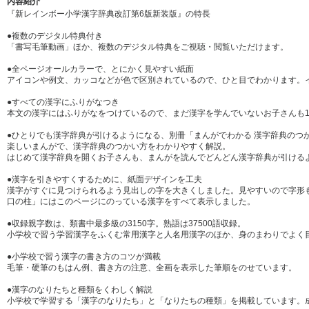
内容紹介
『新レインボー小学漢字辞典改訂第6版新装版』の特長
●複数のデジタル特典付き
「書写毛筆動画」ほか、複数のデジタル特典をご視聴・閲覧いただけます。
●全ページオールカラーで、とにかく見やすい紙面
アイコンや例文、カッコなどが色で区別されているので、ひと目でわかります。
●すべての漢字にふりがなつき
本文の漢字にはふりがなをつけているので、まだ漢字を学んでいないお子さんも1
●ひとりでも漢字辞典が引けるようになる、別冊「まんがでわかる 漢字辞典のつ
楽しいまんがで、漢字辞典のつかい方をわかりやすく解説。
はじめて漢字辞典を開くお子さんも、まんがを読んでどんどん漢字辞典が引ける
●漢字を引きやすくするために、紙面デザインを工夫
漢字がすぐに見つけられるよう見出しの字を大きくしました。見やすいので字形
口の柱」にはこのページにのっている漢字をすべて表示しました。
●収録親字数は、類書中最多級の3150字。熟語は37500語収録。
小学校で習う学習漢字をふくむ常用漢字と人名用漢字のほか、身のまわりでよく
●小学校で習う漢字の書き方のコツが満載
毛筆・硬筆のもはん例、書き方の注意、全画を表示した筆順をのせています。
●漢字のなりたちと種類をくわしく解説
小学校で学習する「漢字のなりたち」と「なりたちの種類」を掲載しています。