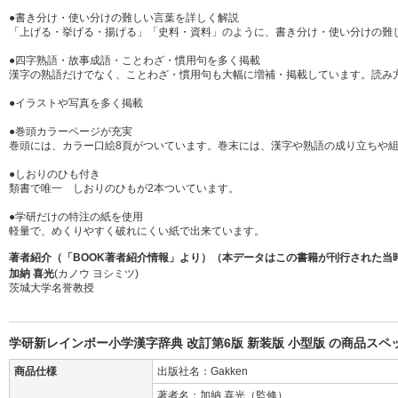
●書き分け・使い分けの難しい言葉を詳しく解説
「上げる・挙げる・揚げる」「史料・資料」のように、書き分け・使い分けの難
●四字熟語・故事成語・ことわざ・慣用句を多く掲載
漢字の熟語だけでなく、ことわざ・慣用句も大幅に増補・掲載しています。読み
●イラストや写真を多く掲載
●巻頭カラーページが充実
巻頭には、カラー口絵8頁がついています。巻末には、漢字や熟語の成り立ちや
●しおりのひも付き
類書で唯一 しおりのひもが2本ついています。
●学研だけの特注の紙を使用
軽量で、めくりやすく破れにくい紙で出来ています。
著者紹介（「BOOK著者紹介情報」より）（本データはこの書籍が刊行された当
加納 喜光
(カノウ ヨシミツ)
茨城大学名誉教授
学研新レインボー小学漢字辞典 改訂第6版 新装版 小型版 の商品スペ
商品仕様
出版社名：Gakken
著者名：加納 喜光（監修）