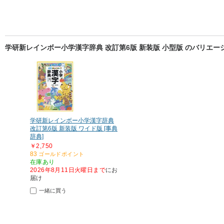
学研新レインボー小学漢字辞典 改訂第6版 新装版 小型版 のバリエー
学研新レインボー小学漢字辞典
改訂第6版 新装版 ワイド版 [事典
辞典]
￥2,750
83
ゴールドポイント
在庫あり
2026年8月11日火曜日まで
にお
届け
一緒に買う