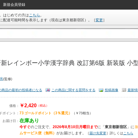
新規会員登録
。はじめての方は
こちら
。
に配達可能時間を表示します（現在は
東京都新宿区
）。
［
変更
］
新レインボー小学漢字辞典 改訂第6版 新装版 小型
喜光
(監修)
の商品の最初の投稿者になる
この商品に関する質問をする
投稿画像
最新情
￥2,420
価格：
（税込）
73
（3％還元）
ドポイント：
ゴールドポイント
（￥73相当）
在庫あり
お届け日：
今すぐ
のご注文で、
2026年8月10日月曜日まで
に
「
東京都新宿区
」に
ヨ
ムサービス便（無料）
がお届けします。
［
届け先変更
］詳しくは
こちら