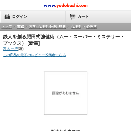
ログイン
カート
トップ
>
書籍
>
哲学･心理学･宗教･歴史
>
心理学
>
心理学
鉄人を創る肥田式強健術（ムー・スーパー・ミステリー・
ブックス） [新書]
高木 一行
(著)
この商品の最初のレビュー投稿者になる