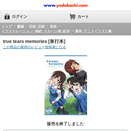
ログイン
カート
トップ
>
書籍
>
芸術･芸能
>
美術
>
イラストレーション･挿絵･メルヘン画･絵本
>
漫画･アニメイラスト集
true tears memories [単行本]
この商品の最初のレビュー投稿者になる
販売を終了しました