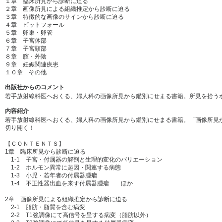
１章 臨床所見から診断に迫る
２章 画像所見による組織推定から診断に迫る
３章 特徴的な画像のサインから診断に迫る
４章 ピットフォール
５章 卵巣・卵管
６章 子宮体部
７章 子宮頸部
８章 腟・外陰
９章 妊娠関連疾患
１０章 その他
出版社からのコメント
若手放射線科医へおくる、婦人科の画像所見から鑑別にせまる書籍。所見を拾う
内容紹介
若手放射線科医へおくる、婦人科の画像所見から鑑別にせまる書籍。「画像所見
切り開く！
【ＣＯＮＴＥＮＴＳ】
1章 臨床所見から診断に迫る
1-1 子宮・付属器の解剖と生理的変化のバリエーション
1-2 ホルモン異常に起因・関連する病態
1-3 小児・若年者の付属器腫瘤
1-4 不正性器出血を来す付属器腫瘤 ほか
2章 画像所見による組織推定から診断に迫る
2-1 脂肪・脂質を含む病変
2-2 T1強調像にて高信号を呈する病変（脂肪以外）