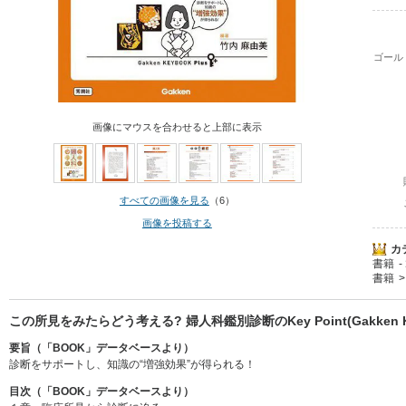
ゴール
画像にマウスを合わせると上部に表示
すべての画像を見る
（6）
画像を投稿する
カ
書籍
書籍
この所見をみたらどう考える? 婦人科鑑別診断のKey Point(Gakken KE
要旨（「BOOK」データベースより）
診断をサポートし、知識の“増強効果”が得られる！
目次（「BOOK」データベースより）