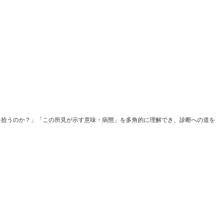
を拾うのか？」「この所見が示す意味・病態」を多角的に理解でき、診断への道を