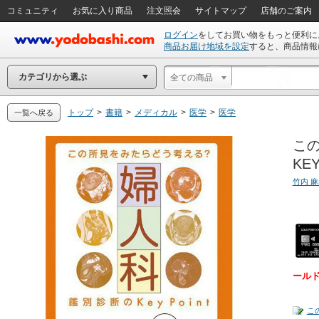
コミュニティ
お気に入り商品
注文照会
サイトマップ
店舗のご案内
ログイン
をしてお買い物をもっと便利に
商品お届け地域を設定
すると、商品情報
カテゴリから選ぶ
全ての商品
トップ
>
書籍
>
メディカル
>
医学
>
医学
一覧へ戻る
この
KEY
竹内 
ール
こ