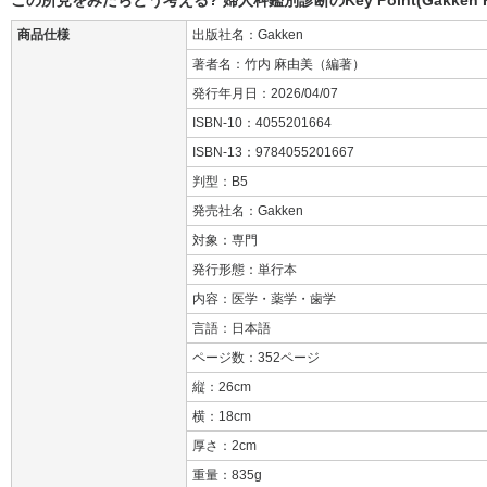
商品仕様
出版社名：Gakken
著者名：竹内 麻由美（編著）
発行年月日：2026/04/07
ISBN-10：4055201664
ISBN-13：9784055201667
判型：B5
発売社名：Gakken
対象：専門
発行形態：単行本
内容：医学・薬学・歯学
言語：日本語
ページ数：352ページ
縦：26cm
横：18cm
厚さ：2cm
重量：835g