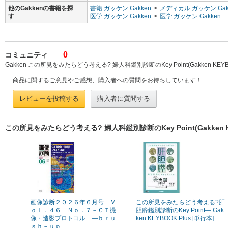
他のGakkenの書籍を探
書籍 ガッケン Gakken
>
メディカル ガッケン Gak
す
医学 ガッケン Gakken
>
医学 ガッケン Gakken
0
コミュニティ
Gakken この所見をみたらどう考える? 婦人科鑑別診断のKey Point(Gakken KEY
商品に関するご意見やご感想、購入者への質問をお待ちしています！
レビューを投稿する
購入者に質問する
この所見をみたらどう考える? 婦人科鑑別診断のKey Point(Gakken 
画像診断２０２６年６月号 Ｖ
この所見をみたらどう考える?肝
ｏｌ．４６ Ｎｏ．７－ＣＴ撮
胆膵鑑別診断のKey Point― Gak
像・造影プロトコル ―ｂｒｕ
ken KEYBOOK Plus [単行本]
ｓｈ－ｕｐ ...