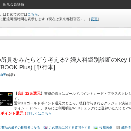
新規会員登録
。はじめての方は
こちら
。
に配達可能時間を表示します（現在は
東京都新宿区
）。
［
変更
］
所見をみたらどう考える? 婦人科鑑別診断のKey Poin
BOOK Plus) [単行本]
麻由美
(編著)
合計12％還元
【
】
書籍の購入はゴールドポイントカード・プラスのクレ
す。
通常3％ゴールドポイント還元のところ、後日付与されるクレジット決済ポ
ポイント（6％）、さらにご利用明細WEBチェックにご登録いただくと2
ドポイント還元！
詳しくはこちら
の商品の最初の投稿者になる
この商品に関する質問をする
投稿画像
最新情