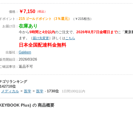
￥7,150
価格：
（税込）
215
（3％還元）
ドポイント：
ゴールドポイント
（￥215相当）
在庫あり
お届け日：
今から
9時間と4分以内
のご注文で、
2026年8月7日金曜日まで
に
「
東京
ます。
［
届け先変更
］詳しくは
こちら
日本全国配達料金無料
Gakken
出版社：
2026/03/26
販売開始日：
返品不可
ご確認事項：
テゴリランキング
142710位
メディカル
医学
医学
1730位
1日間100位以内
YBOOK Plus) の 商品概要