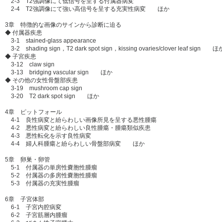
2-3 T2強調像にて低信号を呈する付属器病変
2-4 T2強調像にて強い高信号を呈する充実性病変 ほか
3章 特徴的な画像のサインから診断に迫る
◆ 付属器疾患
3-1 stained-glass appearance
3-2 shading sign，T2 dark spot sign，kissing ovaries/clover leaf sign ほ
◆ 子宮疾患
3-12 claw sign
3-13 bridging vascular sign ほか
◆ その他の女性骨盤部疾患
3-19 mushroom cap sign
3-20 T2 dark spot sign ほか
4章 ピットフォール
4-1 良性病変と紛らわしい画像所見を呈する悪性腫瘍
4-2 悪性病変と紛らわしい良性腫瘍・腫瘍類似疾患
4-3 悪性転化を示す良性病変
4-4 婦人科腫瘍と紛らわしい骨盤部病変 ほか
5章 卵巣・卵管
5-1 付属器の単房性嚢胞性腫瘤
5-2 付属器の多房性嚢胞性腫瘤
5-3 付属器の充実性腫瘤
6章 子宮体部
6-1 子宮内腔病変
6-2 子宮筋層内腫瘤