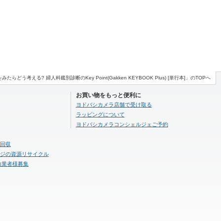
たらどう考える? 婦人科鑑別診断のKey Point(Gakken KEYBOOK Plus) [単行本]」のTOPへ
お買い物をもっと便利に
ヨドバシカメラ店舗で受け取る
ラッピングについて
ヨドバシカメラコンシェルジェご予約
回収
ジの資源リサイクル
力業者様募集