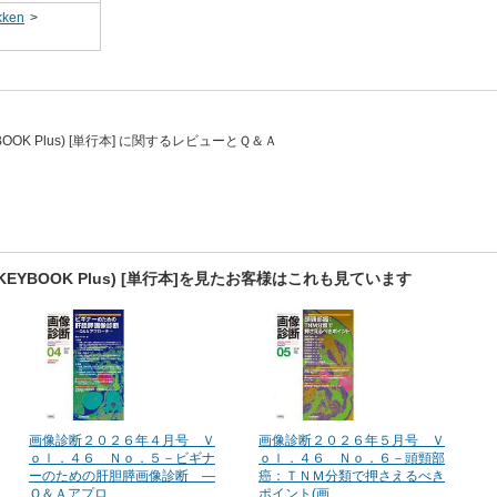
ken
>
BOOK Plus) [単行本] に関するレビューとＱ＆Ａ
KEYBOOK Plus) [単行本]を見たお客様はこれも見ています
画像診断２０２６年４月号 Ｖ
画像診断２０２６年５月号 Ｖ
ｏｌ．４６ Ｎｏ．５－ビギナ
ｏｌ．４６ Ｎｏ．６－頭頸部
ーのための肝胆膵画像診断 ―
癌：ＴＮＭ分類で押さえるべき
Ｑ＆Ａアプロ...
ポイント(画...