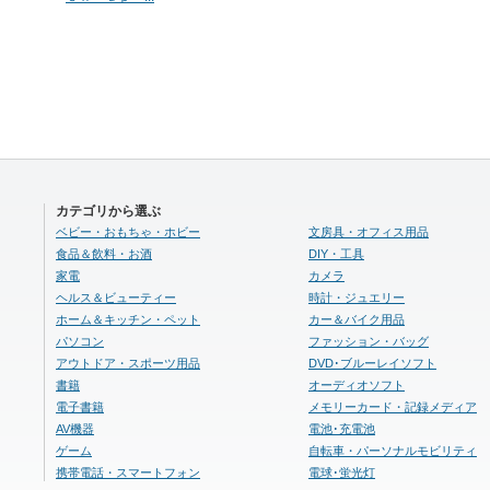
カテゴリから選ぶ
ベビー・おもちゃ・ホビー
文房具・オフィス用品
食品＆飲料・お酒
DIY・工具
家電
カメラ
ヘルス＆ビューティー
時計・ジュエリー
ホーム＆キッチン・ペット
カー＆バイク用品
パソコン
ファッション・バッグ
アウトドア・スポーツ用品
DVD･ブルーレイソフト
書籍
オーディオソフト
電子書籍
メモリーカード・記録メディア
AV機器
電池･充電池
ゲーム
自転車・パーソナルモビリティ
携帯電話・スマートフォン
電球･蛍光灯