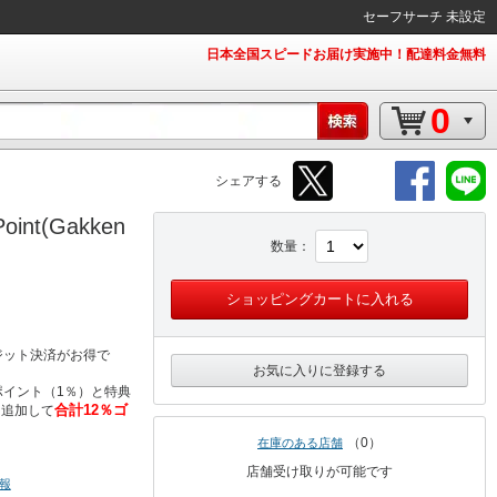
セーフサーチ 未設定
日本全国スピードお届け実施中！配達料金無料
0
シェアする
t(Gakken
数量
ショッピングカートに入れる
ジット決済がお得で
お気に入りに登録する
イント（1％）と特典
合計12％ゴ
％追加して
0
在庫のある店舗
店舗受け取りが可能です
報