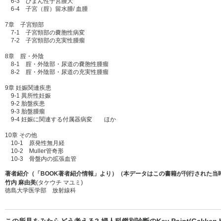
6-3 びまん性子宮腫大
6-4 子宮（腟）留水腫/ 血腫
7章 子宮頸部
7-1 子宮頸部の嚢胞性病変
7-2 子宮頸部の充実性腫瘤
8章 腟・外陰
8-1 腟・外陰部・尿道の嚢胞性腫瘤
8-2 腟・外陰部・尿道の充実性腫瘤
9章 妊娠関連疾患
9-1 異所性妊娠
9-2 胎盤疾患
9-3 胎盤腫瘤
9-4 妊娠に関連する付属器病変 ほか
10章 その他
10-1 原発性無月経
10-2 Muller管奇形
10-3 骨盤内の拡張血管
著者紹介（「BOOK著者紹介情報」より）（本データはこの書籍が刊行された当
竹内 麻由美
(タケウチ マユミ)
徳島大学医学部 放射線科
この所見をみたらどう考える? 婦人科鑑別診断のKey Point(Gakken K