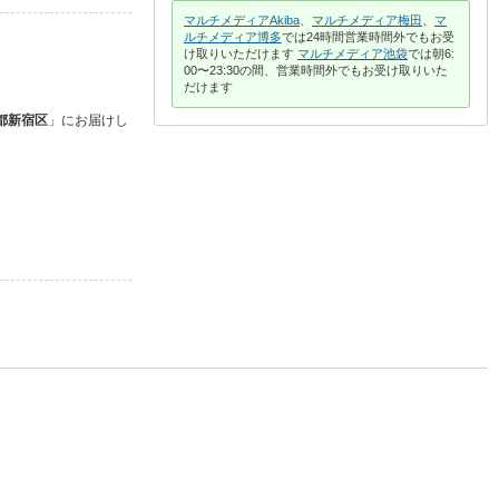
マルチメディアAkiba
、
マルチメディア梅田
、
マ
ルチメディア博多
では24時間営業時間外でもお受
け取りいただけます
マルチメディア池袋
では朝6:
00〜23:30の間、営業時間外でもお受け取りいた
だけます
都新宿区
」に
お届けし