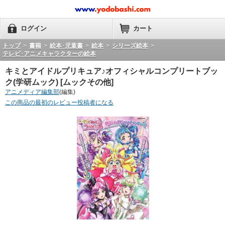
ログイン
カート
トップ
>
書籍
>
絵本･児童書
>
絵本
>
シリーズ絵本
>
テレビ･アニメキャラクターの絵本
キミとアイドルプリキュア♪オフィシャルコンプリートブッ
ク(学研ムック) [ムックその他]
アニメディア編集部
(編集)
この商品の最初のレビュー投稿者になる