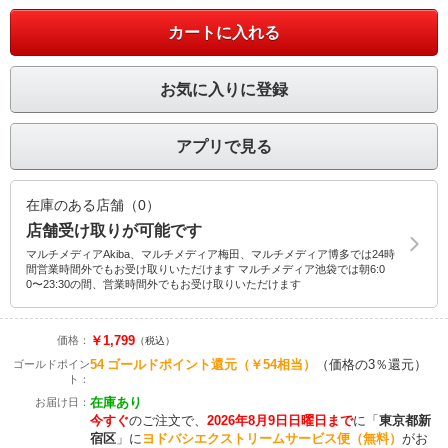
カートに入れる
お気に入りに登録
アプリで見る
在庫のある店舗（0）
店舗受け取りが可能です
マルチメディアAkiba、マルチメディア梅田、マルチメディア博多では24時
間営業時間外でもお受け取りいただけます マルチメディア池袋では朝6:0
0〜23:30の間、営業時間外でもお受け取りいただけます
￥1,799
価格：
（税込）
54
ゴールドポイント還元
（￥54相当）
（価格の3％還元）
ゴールドポイン
ト：
在庫あり
お届け日：
今すぐ
のご注文で、
2026年8月9日日曜日まで
に
「
東京都新
宿区
」に
ヨドバシエクストリームサービス便（無料）
がお