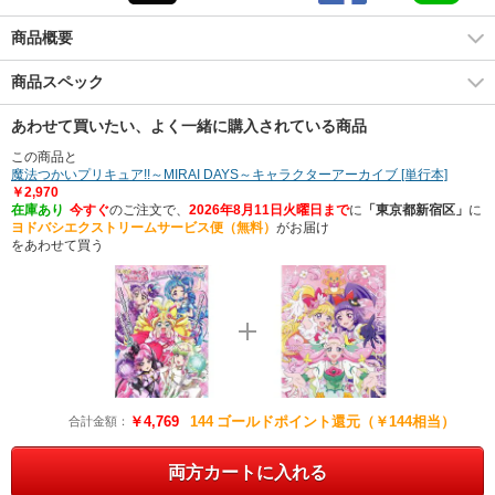
商品概要
商品スペック
あわせて買いたい、よく一緒に購入されている商品
この商品と
魔法つかいプリキュア!!～MIRAI DAYS～キャラクターアーカイブ [単行本]
￥2,970
在庫あり
今すぐ
のご注文で、
2026年8月11日火曜日まで
に
「東京都新宿区」
に
ヨドバシエクストリームサービス便（無料）
がお届け
をあわせて買う
￥4,769
144
ゴールドポイント還元（￥144相当）
合計金額：
両方カートに入れる