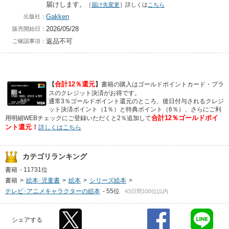
届けします。
［
届け先変更
］詳しくは
こちら
Gakken
出版社：
2026/05/28
販売開始日：
返品不可
ご確認事項：
合計12％還元
【
】
書籍の購入はゴールドポイントカード・プラ
スのクレジット決済がお得です。
通常3％ゴールドポイント還元のところ、後日付与されるクレジ
ット決済ポイント（1％）と特典ポイント（6％）、さらにご利
合計12％ゴールドポイ
用明細WEBチェックにご登録いただくと2％追加して
ント還元！
詳しくはこちら
カテゴリランキング
書籍
-
11731位
書籍
>
絵本･児童書
>
絵本
>
シリーズ絵本
>
テレビ･アニメキャラクターの絵本
-
55位
43日間100位以内
シェアする