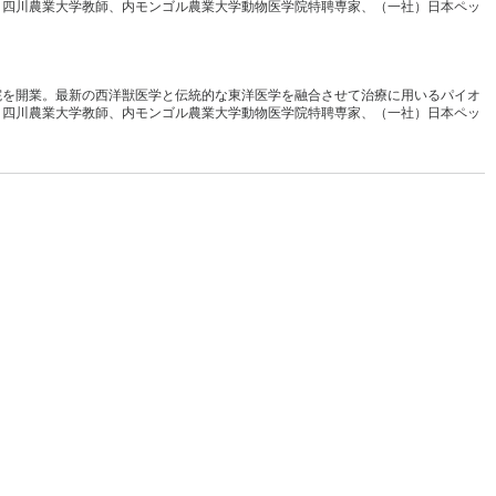
、四川農業大学教師、内モンゴル農業大学動物医学院特聘専家、（一社）日本ペッ
院を開業。最新の西洋獣医学と伝統的な東洋医学を融合させて治療に用いるパイオ
、四川農業大学教師、内モンゴル農業大学動物医学院特聘専家、（一社）日本ペッ