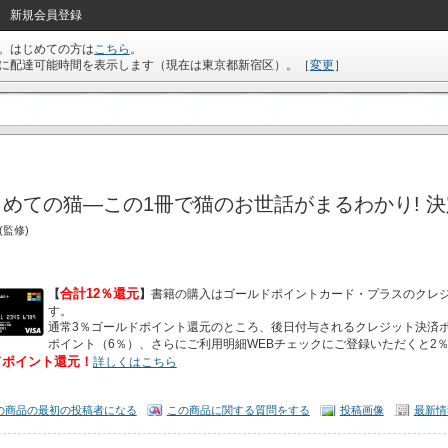
新規会員登録
。はじめての方は
こちら
。
に配達可能時間を表示します（現在は
東京都新宿区
）。
［
変更
］
めての猫―この1冊で猫のお世話がまるわかり! 決定
(監修)
合計12％還元
【
】
書籍の購入はゴールドポイントカード・プラスのクレ
す。
通常3％ゴールドポイント還元のところ、後日付与されるクレジット決済ポ
ポイント（6％）、さらにご利用明細WEBチェックにご登録いただくと2
ドポイント還元！
詳しくはこちら
の商品の最初の投稿者になる
この商品に関する質問をする
投稿画像
最新情