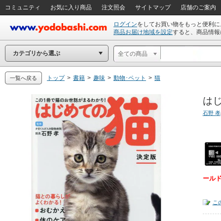
コミュニティ
お気に入り商品
注文照会
サイトマップ
店舗のご案内
ログイン
をしてお買い物をもっと便利に
商品お届け地域を設定
すると、商品情報
カテゴリから選ぶ
全ての商品
トップ
>
書籍
>
趣味
>
動物･ペット
>
猫
一覧へ戻る
はじ
石野 孝
ール
こ