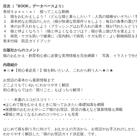
目次（「BOOK」データベースより）
巻頭Ｓｐｅｃｉａｌ 猫ってこんな動物
１ 猫をおむかえしよう！（どんな猫と暮らしたい？；人気の猫種せいぞろい！
２ 基本的なお世話のしかた（猫が快適な部屋作りをしよう；毎日の食事の選び
３ 体のお手入れをしよう（ブラッシングはお手入れの基本；猫が汚れたらどう
４ 猫と仲よくなろう！（猫と仲よくなるコツは？；猫が喜ぶ遊び方を覚えよう
５ 病気・ケガを防いで健康に（室内飼いで病気・ケガを防ぐ；よい動物病院を
巻末付録 防災ガイドブック
出版社からのコメント
猫のおむかえ・飼育初心者に必要な実用情報を完全網羅！ 写真、イラストで分
内容紹介
★☆★【初心者必見！】猫を飼いたい人、これから飼う人へ★☆★
お世話の基本から最新情報まで
どこよりもていねいにわかりやすく解説
初心者ならではの「困りごと」もばっちり解消！
・・・本書のココがスゴイ！・・・・・・・・・・・・
●はじめて猫をむかえるときに知っておきたい基礎知識を網羅
●保護猫のおむかえやシニア猫のお世話、防災の備えなど最新情報も満載
●愛猫と仲よくなるためのコツやヒントも充実
・・・・・・・・・・・・・・・・・・・・・・・・・
はじめて猫を飼う方に向けて、おむかえの方法から、お世話やお手入れのしかた
わかりやすく解説した「猫のお世話ガイド決定版」です。