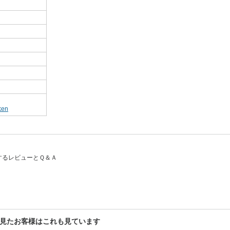
en
関するレビューとＱ＆Ａ
]を見たお客様はこれも見ています