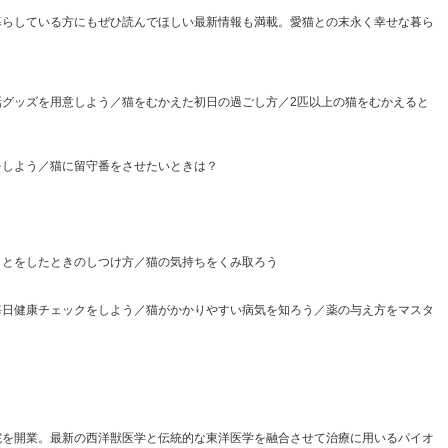
暮らしている方にもぜひ読んでほしい最新情報も満載。愛猫との末永く幸せな暮ら
グッズを用意しよう／猫をむかえた初日の過ごし方／2匹以上の猫をむかえると
をしよう／猫に留守番をさせたいときは？
ことをしたときのしつけ方／猫の気持ちをくみ取ろう
毎日健康チェックをしよう／猫がかかりやすい病気を知ろう／薬の与え方をマスタ
院を開業。最新の西洋獣医学と伝統的な東洋医学を融合させて治療に用いるパイオ