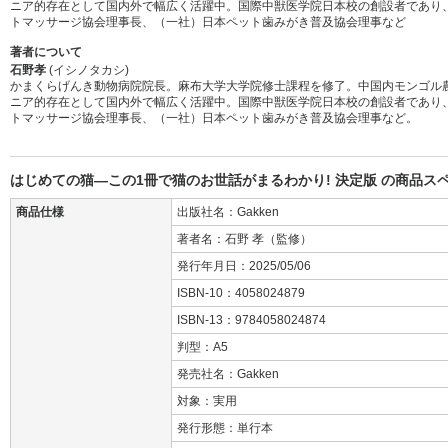
ニア的存在として国内外で幅広く活躍中。国際中獣医学院日本校の創設者であり
トマッサージ協会理事長、（一社）日本ペット歯みがき普及協会理事など
著者について
石野孝
(イシノタカシ)
かまくらげんき動物病院院長。麻布大学大学院修士課程を修了。中国内モンゴル
ニア的存在として国内外で幅広く活躍中。国際中獣医学院日本校の創設者であり
トマッサージ協会理事長、（一社）日本ペット歯みがき普及協会理事など。
はじめての猫―この1冊で猫のお世話がまるわかり! 決定版 の商品ス
商品仕様
出版社名：Gakken
著者名：石野 孝（監修）
発行年月日：2025/05/06
ISBN-10：4058024879
ISBN-13：9784058024874
判型：A5
発売社名：Gakken
対象：実用
発行形態：単行本