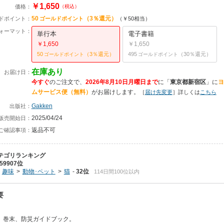
￥1,650
価格：
（税込）
50
（3％還元）
ドポイント：
ゴールドポイント
（￥50相当）
ォーマット：
単行本
電子書籍
￥1,650
￥1,650
50
（3％還元）
495
（30％還元）
ゴールドポイント
ゴールドポイント
在庫あり
お届け日：
今すぐ
のご注文で、
2026年8月10日月曜日まで
に
「
東京都新宿区
」に
ヨ
ムサービス便（無料）
がお届けします。
［
届け先変更
］詳しくは
こちら
Gakken
出版社：
2025/04/24
販売開始日：
返品不可
ご確認事項：
テゴリランキング
59907位
趣味
動物･ペット
猫
32位
114日間100位以内
要
。巻末、防災ガイドブック。