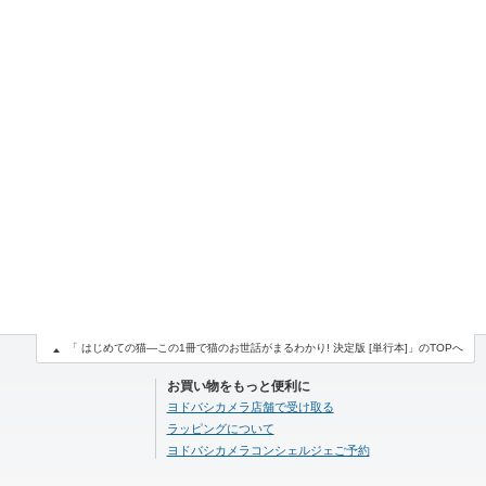
「 はじめての猫―この1冊で猫のお世話がまるわかり! 決定版 [単行本]」のTOPへ
お買い物をもっと便利に
ヨドバシカメラ店舗で受け取る
ラッピングについて
ヨドバシカメラコンシェルジェご予約