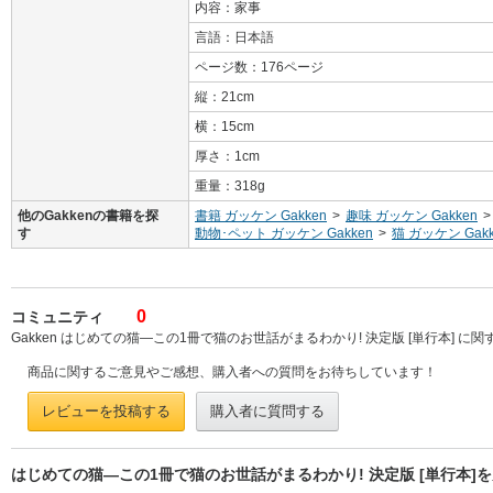
内容：家事
言語：日本語
ページ数：176ページ
縦：21cm
横：15cm
厚さ：1cm
重量：318g
他のGakkenの書籍を探
書籍 ガッケン Gakken
>
趣味 ガッケン Gakken
>
す
動物･ペット ガッケン Gakken
>
猫 ガッケン Gakk
0
コミュニティ
Gakken はじめての猫―この1冊で猫のお世話がまるわかり! 決定版 [単行本] に
商品に関するご意見やご感想、購入者への質問をお待ちしています！
レビューを投稿する
購入者に質問する
はじめての猫―この1冊で猫のお世話がまるわかり! 決定版 [単行本