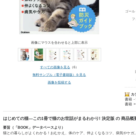
ゴール
フ
画像にマウスを合わせると上部に表示
すべての画像を見る
（6）
無料サンプル（電子書籍版）を見る
画像を投稿する
カ
書籍
書籍
はじめての猫―この1冊で猫のお世話がまるわかり! 決定版 の 商品概
要旨（「BOOK」データベースより）
猫との暮らしがよくわかる！おむかえ、体のケア、仲よくなるコツ、病気やケガ