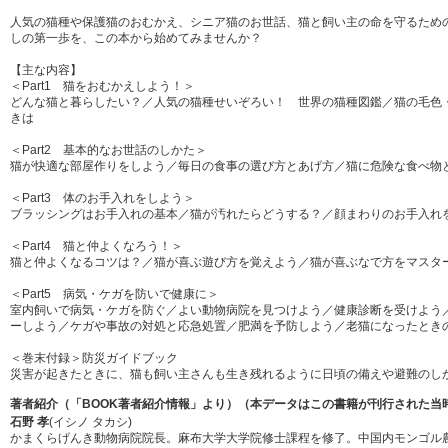
人気の猫種や保護猫のおむかえ、シニア猫のお世話、猫と飼い主の命を守るため
しの第一歩を、この本から始めてみませんか？
【主な内容】
＜Part1 猫をおむかえしよう！＞
どんな猫と暮らしたい？／人気の猫種せいぞろい！ 世界の猫種図鑑／猫の毛色
きは
＜Part2 基本的なお世話のしかた＞
猫が快適な部屋作りをしよう／毎日の食事の選び方とあげ方／猫に危険な食べ物
＜Part3 体のお手入れをしよう＞
ブラッシングはお手入れの基本／猫が汚れたらどうする？／顔まわりのお手入れ
＜Part4 猫と仲よくなろう！＞
猫と仲よくなるコツは？／猫が喜ぶ遊び方を覚えよう／猫が喜ぶなで方をマスタ
＜Part5 病気・ケガを防いで健康に＞
室内飼いで病気・ケガを防ぐ／よい動物病院を見つけよう／健康診断を受けよう
ーしよう／ケガや事故の対処と応急処置／肥満を予防しよう／老猫になったとき
＜巻末付録＞防災ガイドブック
災害が起きたときに、猫も飼い主さんも生き残れるように日頃の備えや避難のし
著者紹介（「BOOK著者紹介情報」より）（本データはこの書籍が刊行された当
石野 孝
(イシノ タカシ)
かまくらげんき動物病院院長。麻布大学大学院修士課程を修了。中国内モンゴル