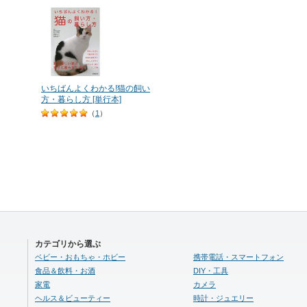
いちばんよくわかる!猫の飼い
方・暮らし方 [単行本]
（
1
）
カテゴリから選ぶ
ベビー・おもちゃ・ホビー
携帯電話・スマートフォン
食品＆飲料・お酒
DIY・工具
家電
カメラ
ヘルス＆ビューティー
時計・ジュエリー