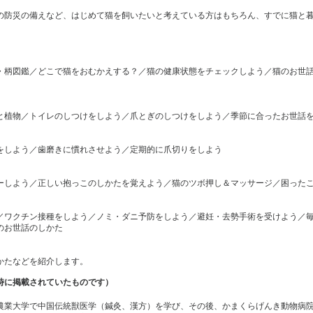
の防災の備えなど、はじめて猫を飼いたいと考えている方はもちろん、すでに猫と
・柄図鑑／どこで猫をおむかえする？／猫の健康状態をチェックしよう／猫のお世話
と植物／トイレのしつけをしよう／爪とぎのしつけをしよう／季節に合ったお世話
をしよう／歯磨きに慣れさせよう／定期的に爪切りをしよう
ーしよう／正しい抱っこのしかたを覚えよう／猫のツボ押し＆マッサージ／困った
／ワクチン接種をしよう／ノミ・ダニ予防をしよう／避妊・去勢手術を受けよう／
のお世話のしかた
かたなどを紹介します。
時に掲載されていたものです）
農業大学で中国伝統獣医学（鍼灸、漢方）を学び、その後、かまくらげんき動物病