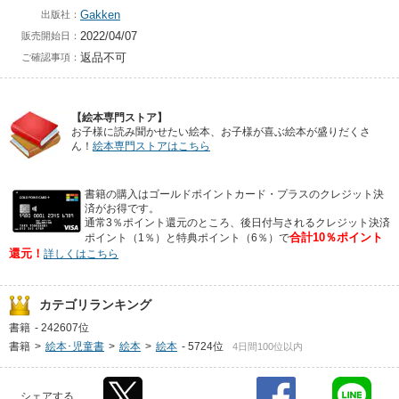
Gakken
出版社：
2022/04/07
販売開始日：
返品不可
ご確認事項：
【絵本専門ストア】
お子様に読み聞かせたい絵本、お子様が喜ぶ絵本が盛りだくさ
ん！
絵本専門ストアはこちら
書籍の購入はゴールドポイントカード・プラスのクレジット決
済がお得です。
通常3％ポイント還元のところ、後日付与されるクレジット決済
合計10％ポイント
ポイント（1％）と特典ポイント（6％）で
還元！
詳しくはこちら
カテゴリランキング
書籍
-
242607位
書籍
>
絵本･児童書
>
絵本
>
絵本
-
5724位
4日間100位以内
シェアする