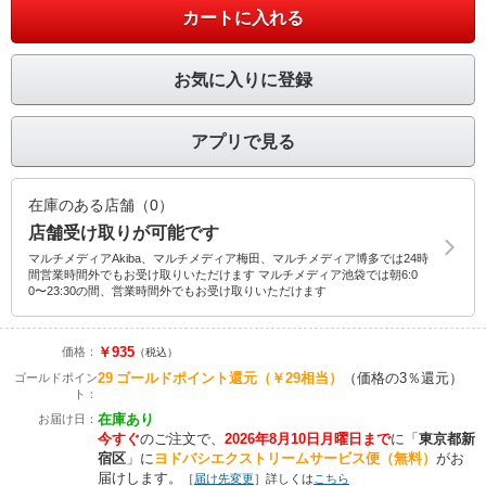
カートに入れる
お気に入りに登録
アプリで見る
在庫のある店舗（0）
店舗受け取りが可能です
マルチメディアAkiba、マルチメディア梅田、マルチメディア博多では24時
間営業時間外でもお受け取りいただけます マルチメディア池袋では朝6:0
0〜23:30の間、営業時間外でもお受け取りいただけます
￥935
価格：
（税込）
29
ゴールドポイント還元
（￥29相当）
（価格の3％還元）
ゴールドポイン
ト：
在庫あり
お届け日：
今すぐ
のご注文で、
2026年8月10日月曜日まで
に
「
東京都新
宿区
」に
ヨドバシエクストリームサービス便（無料）
がお
届けします。
［
届け先変更
］詳しくは
こちら