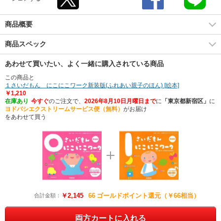
商品概要
商品スペック
あわせて買いたい、よく一緒に購入されている商品
この商品と
１さいだもん にこにこワーク新装版(ふれあい親子のほん) [絵本]
￥1,210
在庫あり
今すぐ
のご注文で、
2026年8月10日月曜日まで
に
「東京都新宿区」
に
ヨドバシエクストリームサービス便（無料）
がお届け
をあわせて買う
￥2,145
66
ゴールドポイント還元（￥66相当）
合計金額：
両方カートに入れる