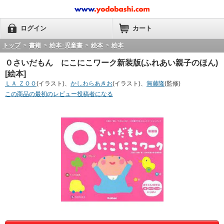
ログイン
カート
トップ
>
書籍
>
絵本･児童書
>
絵本
>
絵本
０さいだもん にこにこワーク新装版(ふれあい親子のほん)
[絵本]
ＬＡ ＺＯＯ
(イラスト)、
かしわらあきお
(イラスト)、
無藤隆
(監修)
この商品の最初のレビュー投稿者になる