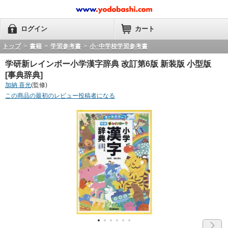
ログイン
カート
トップ
>
書籍
>
学習参考書
>
小･中学校学習参考書
学研新レインボー小学漢字辞典 改訂第6版 新装版 小型版
[事典辞典]
加納 喜光
(監修)
この商品の最初のレビュー投稿者になる