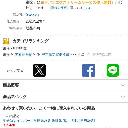
宿区
」に
ヨドバシエクストリームサービス便（無料）
がお
届けします。
［
届け先変更
］詳しくは
こちら
Gakken
出版社：
2023/12/07
販売開始日：
返品不可
ご確認事項：
カテゴリランキング
書籍
-
83380位
書籍
>
学習参考書
>
小･中学校学習参考書
-
2985位
25日間100位以内
シェアする
商品概要
商品スペック
あわせて買いたい、よく一緒に購入されている商品
この商品と
学研新レインボー小学国語辞典 改訂第7版 小型版 [事典辞典]
￥2,420