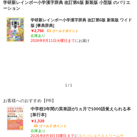
学研新レインボー小学漢字辞典 改訂第6版 新装版 小型版 のバリエ
ーション
学研新レインボー小学漢字辞典 改訂第6版 新装版 ワイド
版 [事典辞典]
￥2,750
83
ゴールドポイント
在庫あり
2026年8月11日火曜日まで
にお届け
1
/ 1
お客様へのおすすめ【PR】
中学校3年間の英単語が1ヵ月で1000語覚えられる本
[単行本]
￥1,320
40
ゴールドポイント
在庫あり
2026年8月9日日曜日まで
に
ヨドバシエクストリームサ