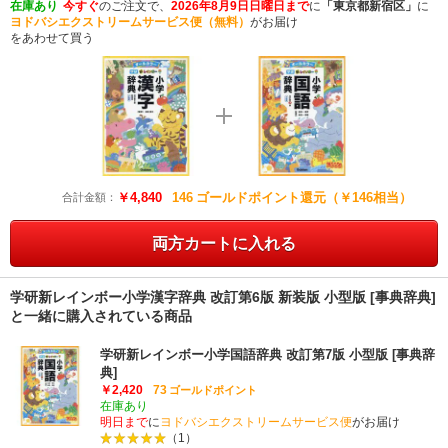
在庫あり
今すぐ
のご注文で、
2026年8月9日日曜日まで
に
「東京都新宿区」
に
ヨドバシエクストリームサービス便（無料）
がお届け
をあわせて買う
￥4,840
146
ゴールドポイント還元（￥146相当）
合計金額：
両方カートに入れる
学研新レインボー小学漢字辞典 改訂第6版 新装版 小型版 [事典辞典]
と一緒に購入されている商品
学研新レインボー小学国語辞典 改訂第7版 小型版 [事典辞
典]
￥2,420
73
ゴールドポイント
在庫あり
明日まで
に
ヨドバシエクストリームサービス便
がお届け
（1）