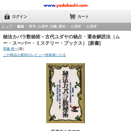
ログイン
カート
トップ
>
書籍
>
哲学･心理学･宗教･歴史
>
心理学
>
心理学
秘法カバラ数秘術－古代ユダヤの秘占・運命解読法（ム
ー・スーパー・ミステリー・ブックス） [新書]
斉藤 啓一
(著)
この商品の最初のレビュー投稿者になる