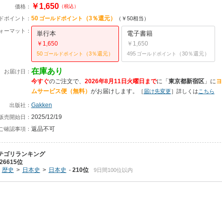
￥1,650
価格：
（税込）
50
（3％還元）
ドポイント：
ゴールドポイント
（￥50相当）
ォーマット：
単行本
電子書籍
￥1,650
￥1,650
50
（3％還元）
495
（30％還元）
ゴールドポイント
ゴールドポイント
在庫あり
お届け日：
今すぐ
のご注文で、
2026年8月11日火曜日まで
に
「
東京都新宿区
」に
ヨ
ムサービス便（無料）
がお届けします。
［
届け先変更
］詳しくは
こちら
Gakken
出版社：
2025/12/19
販売開始日：
返品不可
ご確認事項：
テゴリランキング
26615位
歴史
日本史
日本史
210位
9日間100位以内