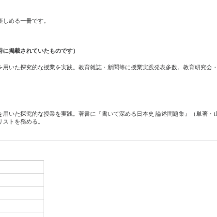
楽しめる一冊です。
時に掲載されていたものです）
を用いた探究的な授業を実践。教育雑誌・新聞等に授業実践発表多数。教育研究会
を用いた探究的な授業を実践。著書に『書いて深める日本史 論述問題集』（単著・
リストを務める。