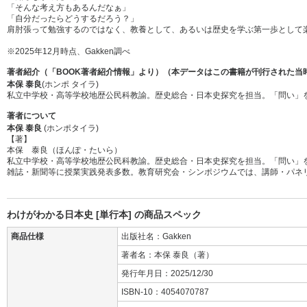
「そんな考え方もあるんだなぁ」
「自分だったらどうするだろう？」
肩肘張って勉強するのではなく、教養として、あるいは歴史を学ぶ第一歩として
※2025年12月時点、Gakken調べ
著者紹介（「BOOK著者紹介情報」より）（本データはこの書籍が刊行された当
本保 泰良
(ホンポ タイラ)
私立中学校・高等学校地歴公民科教諭。歴史総合・日本史探究を担当。「問い」
著者について
本保 泰良
(ホンポタイラ)
【著】
本保 泰良（ほんぽ・たいら）
私立中学校・高等学校地歴公民科教諭。歴史総合・日本史探究を担当。「問い」
雑誌・新聞等に授業実践発表多数。教育研究会・シンポジウムでは、講師・パネ
わけがわかる日本史 [単行本] の商品スペック
商品仕様
出版社名：Gakken
著者名：本保 泰良（著）
発行年月日：2025/12/30
ISBN-10：4054070787