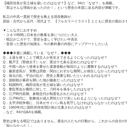
【織田信長が安土城を築いたのはなぜ？】など、84の「なぜ？」を掲載。
「実はそんな理由があったのか！」という歴史の本質に迫る内容が満載です。
私立の中高一貫校で歴史を教える現役教師が、
原始・古代から近代・現代まで、【フルカラーイラスト】とともに歴史の面白さ
▼こんな方におすすめ
・スキマ時間に日本史の教養を身につけたい大人
・暗記がニガテで、歴史を楽しく学びたい中高生
・昔習った歴史の知識を、今の教科書の内容にアップデートしたい人
◆◆◆本書に掲載している「なぜ？」◆◆◆
Q．土器を使うことで縄文人が長生きできるようになったのはなぜ？
Q．厩戸王（聖徳太子）らが、憲法十七条を定めたのはなぜ？
Q．中国へ向かう使者を乗せた遣唐使船が毎回のように遭難するのはなぜ？
Q．藤原道長が、実際は摂政・関白にわずかな期間しか就任しなかったのはなぜ
Q．保元の乱・平治の乱が、歴史上重要な戦いだといわれるのはなぜ？
Q．源頼朝が幕府を開いた地が鎌倉だったのはなぜ？
Q．戦国時代、織田信長が安土城を築いたのはなぜ？
Q．豊臣秀吉が農民に対して、刀狩令を発令したのはなぜ？
Q．江戸時代前期、参勤交代が制度化されたのはなぜ？
Q．江戸時代に、歌舞伎が成人男性だけで演じられるようになったのはなぜ？
Q．太平洋戦争期に、日本がサイパン島を死守しなければならなかったのはなぜ
Q．1960年代に国民所得倍増計画が立案されたのはなぜ？
…など、84のQ&Aを掲載。
歴史は単なる暗記ではありません。過去の人たちの行動から、これからの自分の
「知らなかった！」