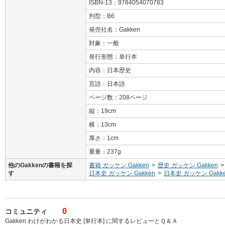
ISBN-13：9784054070783
判型：B6
発売社名：Gakken
対象：一般
発行形態：単行本
内容：日本歴史
言語：日本語
ページ数：208ページ
縦：19cm
横：13cm
厚さ：1cm
重量：237g
他のGakkenの書籍を探
書籍 ガッケン Gakken
>
歴史 ガッケン Gakken
>
す
日本史 ガッケン Gakken
>
日本史 ガッケン Gakk
0
コミュニティ
Gakken わけがわかる日本史 [単行本] に関するレビューとＱ＆Ａ