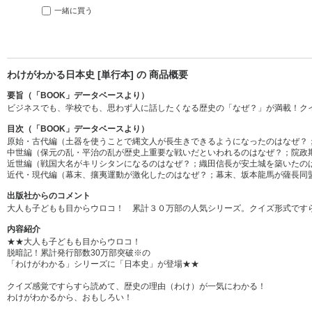
一緒に買う
わけがわかる日本史 [単行本] の 商品概要
要旨（「BOOK」データベースより）
ビジネスでも、学校でも、思わず人に話したくなる歴史の「なぜ？」が満載！ク
目次（「BOOK」データベースより）
原始・古代編（土器を使うことで縄文人が長生きできるようになったのはなぜ？
中世編（保元の乱・平治の乱が歴史上重要な戦いだといわれるのはなぜ？；院政
近世編（戦国大名がキリシタンになるのはなぜ？；織田信長が安土城を築いたの
近代・現代編（幕末、攘夷運動が激化したのはなぜ？；幕末、坂本龍馬が薩長同
出版社からのコメント
大人も子どもも目からウロコ！ 累計３０万部の人気シリーズ。クイズ形式です
内容紹介
★★大人も子どもも目からウロコ！
脱暗記！累計発行部数30万部突破※の
「わけがわかる」シリーズに「日本史」が登場★★
クイズ感覚ですらすら読めて、歴史の理由（わけ）が一気にわかる！
わけがわかるから、おもしろい！