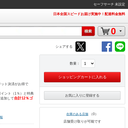
セーフサーチ 未設定
日本全国スピードお届け実施中！配達料金無料
0
シェアする
数量
ショッピングカートに入れる
ジット決済がお得で
イント（1％）と特典
お気に入りに登録する
合計12％ゴ
％追加して
0
在庫のある店舗
報
店舗受け取りが可能です