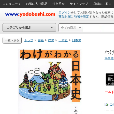
コミュニティ
お気に入り商品
注文照会
サイトマップ
店舗のご案内
ログイン
をしてお買い物をもっと便利に
商品お届け地域を設定
すると、商品情報
カテゴリから選ぶ
全ての商品
トップ
>
書籍
>
歴史
>
日本史
>
日本史
一覧へ戻る
わけ
本保 
ール
こ