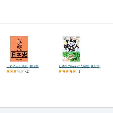
一気読み日本史 [単行本]
日本史の詰んだ人図鑑 [単行本]
（
1
）
（
1
）