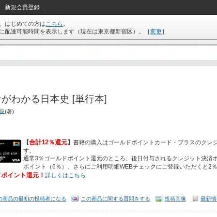
新規会員登録
。はじめての方は
こちら
。
に配達可能時間を表示します（現在は
東京都新宿区
）。
［
変更
］
がわかる日本史 [単行本]
泰良
(著)
合計12％還元
【
】
書籍の購入はゴールドポイントカード・プラスのクレ
す。
通常3％ゴールドポイント還元のところ、後日付与されるクレジット決済ポ
ポイント（6％）、さらにご利用明細WEBチェックにご登録いただくと2
ドポイント還元！
詳しくはこちら
の商品の最初の投稿者になる
この商品に関する質問をする
投稿画像
最新情