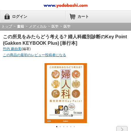
ログイン
カート
トップ
>
書籍
>
メディカル
>
医学
>
医学
この所見をみたらどう考える? 婦人科鑑別診断のKey Point
(Gakken KEYBOOK Plus) [単行本]
竹内 麻由美
(編著)
この商品の最初のレビュー投稿者になる