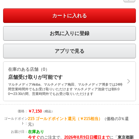
カートに入れる
お気に入りに登録
アプリで見る
在庫のある店舗（0）
店舗受け取りが可能です
マルチメディアAkiba、マルチメディア梅田、マルチメディア博多では24時
間営業時間外でもお受け取りいただけます マルチメディア池袋では朝6:0
0〜23:30の間、営業時間外でもお受け取りいただけます
￥7,150
価格：
（税込）
215
ゴールドポイント還元
（￥215相当）
（価格の3％還
ゴールドポイン
ト：
元）
在庫あり
お届け日：
今すぐ
のご注文で、
2026年8月9日日曜日まで
に
「
東京都新