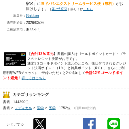
宿区
」に
ヨドバシエクストリームサービス便（無料）
がお
届けします。
［
届け先変更
］詳しくは
こちら
Gakken
出版社：
2026/03/26
販売開始日：
返品不可
ご確認事項：
合計12％還元
【
】
書籍の購入はゴールドポイントカード・プラ
スのクレジット決済がお得です。
通常3％ゴールドポイント還元のところ、後日付与されるクレジ
ット決済ポイント（1％）と特典ポイント（6％）、さらにご利
合計12％ゴールドポイ
用明細WEBチェックにご登録いただくと2％追加して
ント還元！
詳しくはこちら
カテゴリランキング
書籍
-
144390位
書籍
>
メディカル
>
医学
>
医学
-
1752位
1日間100位以内
シェアする