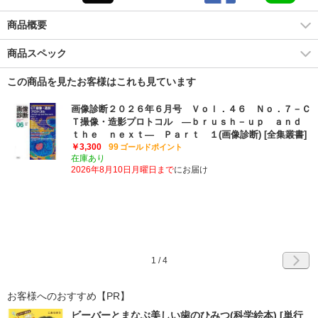
商品概要
商品スペック
この商品を見たお客様はこれも見ています
画像診断２０２６年６月号 Ｖｏｌ．４６ Ｎｏ．７－Ｃ
Ｔ撮像・造影プロトコル ―ｂｒｕｓｈ－ｕｐ ａｎｄ
ｔｈｅ ｎｅｘｔ― Ｐａｒｔ １(画像診断) [全集叢書]
￥3,300
99
ゴールドポイント
在庫あり
2026年8月10日月曜日まで
にお届け
1
/
4
お客様へのおすすめ【PR】
ビーバーとまなぶ美しい歯のひみつ(科学絵本) [単行