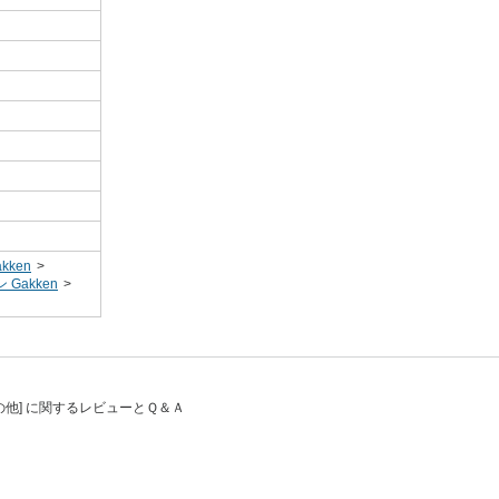
kken
>
Gakken
>
の他] に関するレビューとＱ＆Ａ