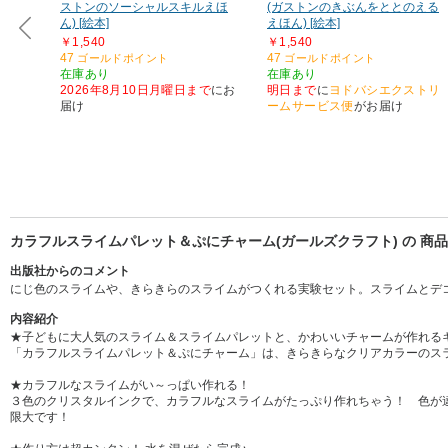
ストンのソーシャルスキルえほ
(ガストンのきぶんをととのえる
ん) [絵本]
えほん) [絵本]
￥1,540
￥1,540
47
47
ゴールドポイント
ゴールドポイント
在庫あり
在庫あり
2026年8月10日月曜日まで
にお
明日まで
に
ヨドバシエクストリ
届け
ームサービス便
がお届け
カラフルスライムパレット＆ぷにチャーム(ガールズクラフト) の 商
出版社からのコメント
にじ色のスライムや、きらきらのスライムがつくれる実験セット。スライムとデ
内容紹介
★子どもに大人気のスライム＆スライムパレットと、かわいいチャームが作れる
「カラフルスライムパレット＆ぷにチャーム」は、きらきらなクリアカラーのス
★カラフルなスライムがい～っぱい作れる！
３色のクリスタルインクで、カラフルなスライムがたっぷり作れちゃう！ 色が
限大です！