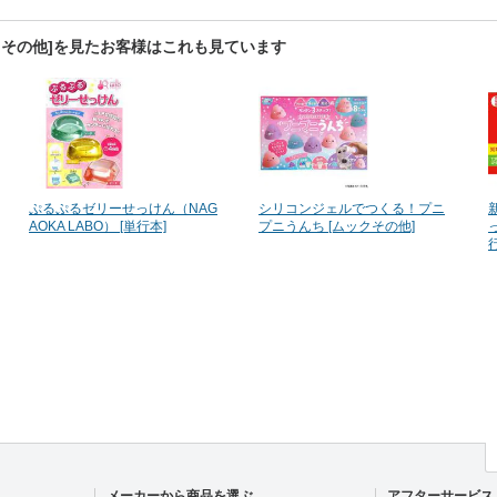
クその他]を見たお客様はこれも見ています
ぷるぷるゼリーせっけん（NAG
シリコンジェルでつくる！プニ
AOKA LABO） [単行本]
プニうんち [ムックその他]
メーカーから商品を選ぶ
アフターサービス