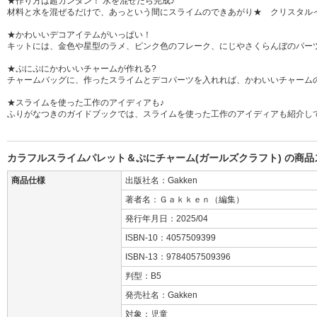
★作り方は超カンタン！ 水を混ぜたら完成♪
材料と水を混ぜるだけで、あっという間にスライムのできあがり★ クリスタル
★かわいいデコアイテムがいっぱい！
キットには、金色や星型のラメ、ピンク色のフレーク、にじやさくらんぼのパー
★ぷにぷにかわいいチャームが作れる?
チャームバッグに、作ったスライムとデコパーツを入れれば、かわいいチャーム
★スライムを使った工作のアイディアも♪
ふりがなつきのガイドブックでは、スライムを使った工作のアイディアも紹介し
カラフルスライムパレット＆ぷにチャーム(ガールズクラフト) の商品
商品仕様
出版社名：Gakken
著者名：Ｇａｋｋｅｎ（編集）
発行年月日：2025/04
ISBN-10：4057509399
ISBN-13：9784057509396
判型：B5
発売社名：Gakken
対象：児童