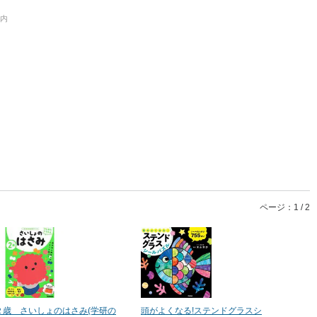
以内
ページ：1 / 2
２歳 さいしょのはさみ(学研の
頭がよくなる!ステンドグラスシ
はらぺ