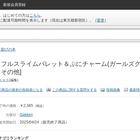
新規会員登録
。はじめての方は
こちら
。
に配達可能時間を表示します（現在は
東京都新宿区
）。
［
変更
］
･遊びの本
フルスライムパレット＆ぷにチャーム(ガールズクラ
その他]
ｋｅｎ
(編集)
の商品の最初の投稿者になる
この商品に関する質問をする
投稿画像
最新情
￥2,365
了時の価格：
（税込）
Gakken
出版社：
2025/04/24（販売終了商品）
販売開始日：
テゴリランキング