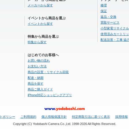
メーカーから探す
修理
保証
返品・交換
イベントから商品を選ぶ
買取サービス
イベントから探す
小型家電リサイクル
使用済みカートリッ
特集から商品を選ぶ
配送設置・工事 協
特集から探す
はじめてのお客様へ
お買い物の流れ
お支払い方法
商品の設置・リサイクル回収
配達・納期
商品を探す
商品ご購入ガイド
iPhone対応ショッピングアプリ
トポリシー
ご利用規約
個人情報保護方針
特定商取引法に基づく表示
採用情報
Copyright (C) Yodobashi Camera Co.,Ltd. 1998-2026 All Rights Reserved.