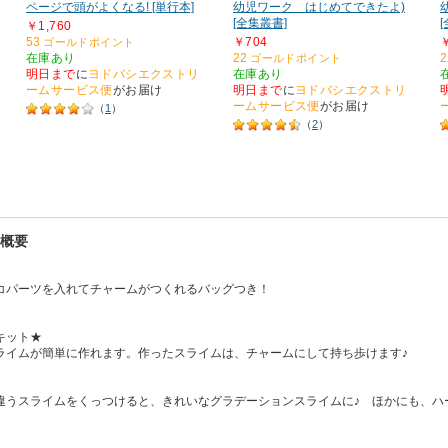
ページで頭がよくなる! [単行本]
幼児ワーク はじめてできたよ)
[全集叢書]
￥1,760
53
￥704
ゴールドポイント
在庫あり
22
2
ゴールドポイント
明日まで
に
ヨドバシエクストリ
在庫あり
ームサービス便
がお届け
明日まで
に
ヨドバシエクストリ
ームサービス便
がお届け
（
1
）
（
2
）
品概要
コパーツを入れてチャームがつくれるバッグつき！
キット★
ライムが簡単に作れます。作ったスライムは、チャームにして持ち歩けます♪
違うスライムをくっつけると、きれいなグラデーションスライムに♪ ほかにも、ハ