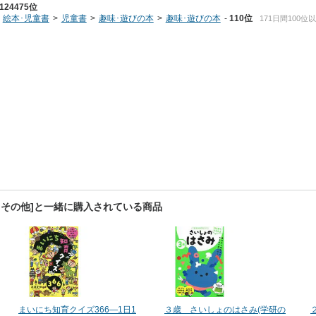
124475位
絵本･児童書
児童書
趣味･遊びの本
趣味･遊びの本
110位
171日間100位
クその他]と一緒に購入されている商品
まいにち知育クイズ366―1日1
３歳 さいしょのはさみ(学研の