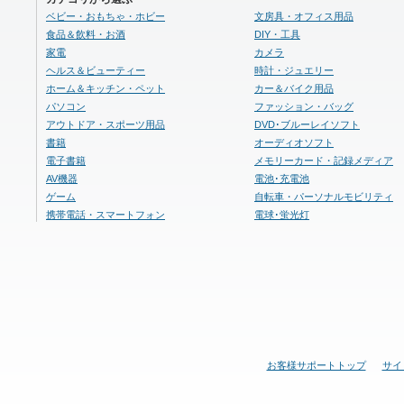
ベビー・おもちゃ・ホビー
文房具・オフィス用品
食品＆飲料・お酒
DIY・工具
家電
カメラ
ヘルス＆ビューティー
時計・ジュエリー
ホーム＆キッチン・ペット
カー＆バイク用品
パソコン
ファッション・バッグ
アウトドア・スポーツ用品
DVD･ブルーレイソフト
書籍
オーディオソフト
電子書籍
メモリーカード・記録メディア
AV機器
電池･充電池
ゲーム
自転車・パーソナルモビリティ
携帯電話・スマートフォン
電球･蛍光灯
お客様サポートトップ
サイ