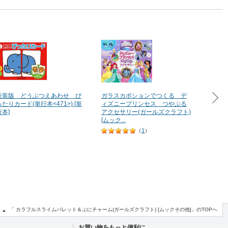
新装版 どうぶつえあわせ ぴ
ガラスカボションでつくる デ
はじめ
ったりカード(単行本<471>) [単
ィズニープリンセス つやぷる
ッドfo
行本]
アクセサリー(ガールズクラフト)
[ムック...
（
1
）
「 カラフルスライムパレット＆ぷにチャーム(ガールズクラフト) [ムックその他]」のTOPへ
お買い物をもっと便利に