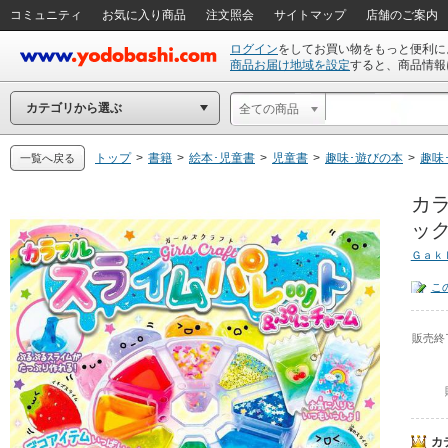
コミュニティ
お気に入り商品
注文照会
サイトマップ
店舗のご案内
ログイン
をしてお買い物をもっと便利に
商品お届け地域を設定
すると、商品情報
カテゴリから選ぶ
全ての商品
トップ
>
書籍
>
絵本･児童書
>
児童書
>
趣味･遊びの本
>
趣味
一覧へ戻る
カラ
ック
Ｇａｋ
こ
販売終
カ