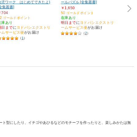
幼児ワーク はじめてできたよ)
ールパズル [全集叢書]
ドブック
[全集叢書]
￥1,650
￥990
￥704
50
30
ゴールドポイント
ゴー
2
在庫あり
在庫あ
ゴールドポイント
在庫あり
明日まで
に
ヨドバシエクストリ
明日ま
明日まで
に
ヨドバシエクストリ
ームサービス便
がお届け
ームサ
ームサービス便
がお届け
（
2
）
（
1
）
ート型にしたり、イチゴやあひるなどのモチーフを作ったりと、楽しみかたは無