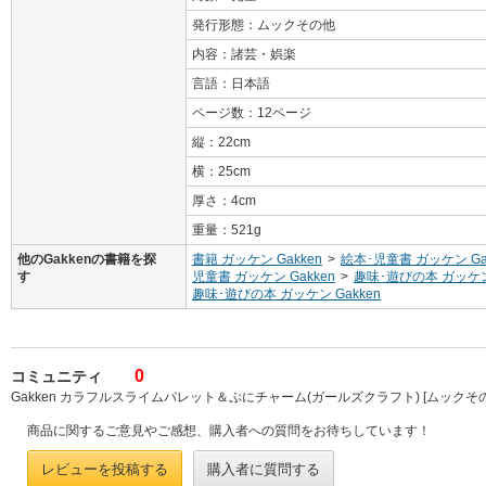
発行形態：ムックその他
内容：諸芸・娯楽
言語：日本語
ページ数：12ページ
縦：22cm
横：25cm
厚さ：4cm
重量：521g
他のGakkenの書籍を探
書籍 ガッケン Gakken
>
絵本･児童書 ガッケン Ga
す
児童書 ガッケン Gakken
>
趣味･遊びの本 ガッケン 
趣味･遊びの本 ガッケン Gakken
0
コミュニティ
Gakken カラフルスライムパレット＆ぷにチャーム(ガールズクラフト) [ムックそ
商品に関するご意見やご感想、購入者への質問をお待ちしています！
レビューを投稿する
購入者に質問する