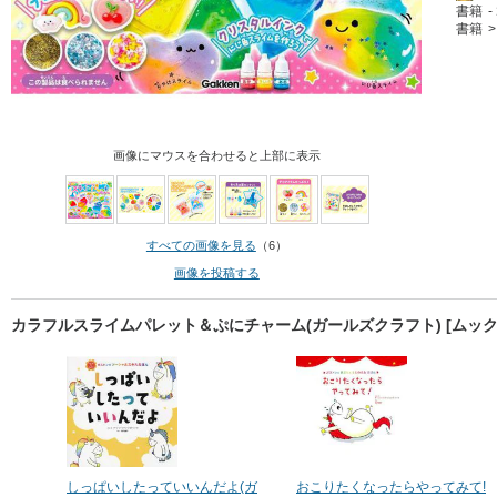
書籍
書籍
画像にマウスを合わせると上部に表示
すべての画像を見る
（6）
画像を投稿する
カラフルスライムパレット＆ぷにチャーム(ガールズクラフト) [ムッ
しっぱいしたっていいんだよ(ガ
おこりたくなったらやってみて!