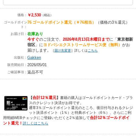
￥2,530
価格：
（税込）
76
ゴールドポイント還元
（￥76相当）
（価格の3％還元）
ゴールドポイン
ト：
在庫あり
お届け日：
今すぐ
のご注文で、
2026年8月13日木曜日まで
に
「
東京都新
宿区
」に
ヨドバシエクストリームサービス便（無料）
がお
届けします。
［
届け先変更
］詳しくは
こちら
Gakken
出版社：
2026/05/01
販売開始日：
返品不可
ご確認事項：
合計12％還元
【
】
書籍の購入はゴールドポイントカード・プラ
スのクレジット決済がお得です。
通常3％ゴールドポイント還元のところ、後日付与されるクレジ
ット決済ポイント（1％）と特典ポイント（6％）、さらにご利
合計12％ゴールドポイ
用明細WEBチェックにご登録いただくと2％追加して
ント還元！
詳しくはこちら