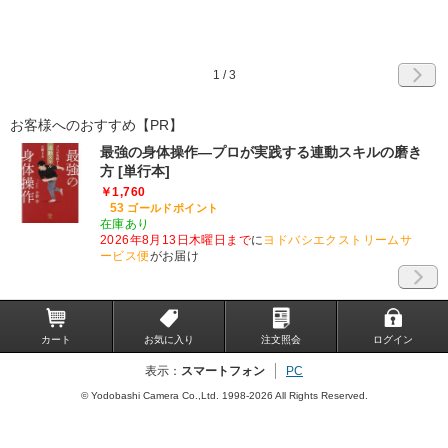
1
/
3
お客様へのおすすめ【PR】
最強の身体操作―プロが実践する連動スキルの磨き
方 [単行本]
￥1,760
53
ゴールドポイント
在庫あり
2026年8月13日木曜日まで
に
ヨドバシエクストリームサ
ービス便
がお届け
カート
お気に入り
注文照会
ログイン
表示：
スマートフォン
PC
© Yodobashi Camera Co.,Ltd. 1998-2026 All Rights Reserved.