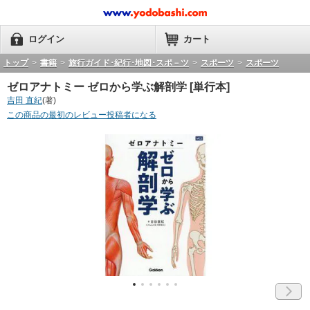
ログイン
カート
トップ
>
書籍
>
旅行ガイド･紀行･地図･スポ－ツ
>
スポーツ
>
スポーツ
ゼロアナトミー ゼロから学ぶ解剖学 [単行本]
吉田 直紀
(著)
この商品の最初のレビュー投稿者になる