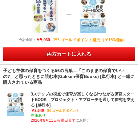
￥5,060
153
ゴールドポイント還元（￥153相当）
合計金額：
両方カートに入れる
子ども主体の保育をつくる56の言葉―「このままの保育でいい
の?」と思ったときに読む本(Gakken保育Books) [単行本] と一緒に
購入されている商品
3ステップの視点で保育が楽しくなる!つながる保育スター
トBOOK―プロジェクト・アプローチを通して探究を支え
る [単行本]
￥2,640
80
ゴールドポイント
在庫あり
2026年8月11日火曜日まで
にお届け