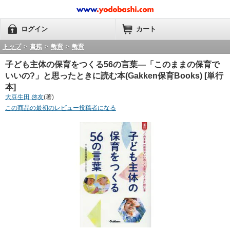
ログイン
カート
トップ
>
書籍
>
教育
>
教育
子ども主体の保育をつくる56の言葉―「このままの保育で
いいの?」と思ったときに読む本(Gakken保育Books) [単行
本]
大豆生田 啓友
(著)
この商品の最初のレビュー投稿者になる