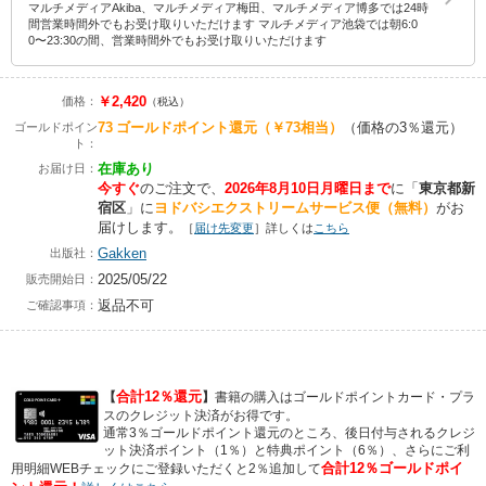
マルチメディアAkiba、マルチメディア梅田、マルチメディア博多では24時
間営業時間外でもお受け取りいただけます マルチメディア池袋では朝6:0
0〜23:30の間、営業時間外でもお受け取りいただけます
￥2,420
価格：
（税込）
73
ゴールドポイント還元
（￥73相当）
（価格の3％還元）
ゴールドポイン
ト：
在庫あり
お届け日：
今すぐ
のご注文で、
2026年8月10日月曜日まで
に
「
東京都新
宿区
」に
ヨドバシエクストリームサービス便（無料）
がお
届けします。
［
届け先変更
］詳しくは
こちら
Gakken
出版社：
2025/05/22
販売開始日：
返品不可
ご確認事項：
合計12％還元
【
】
書籍の購入はゴールドポイントカード・プラ
スのクレジット決済がお得です。
通常3％ゴールドポイント還元のところ、後日付与されるクレジ
ット決済ポイント（1％）と特典ポイント（6％）、さらにご利
合計12％ゴールドポイ
用明細WEBチェックにご登録いただくと2％追加して