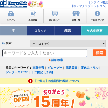
オンライン書店
【ホンヤクラブドットコム】
ログイン
会員登録
買い物かご
店舗一覧
ご利用ガイド
本
コミック
雑誌
その他商材
検索
詳細検索
注目のキーワード：
東野圭吾
｜
グローグー
｜
課題図書
｜
夏休みドリル
｜
ゲッターズ 2027
｜
十二国記【予約】
【ご案内】お盆期間の配送について