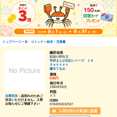
トップページ
>
本・コミック
>
絵本・児童書
織田信長
戦国の野性児
学研まんが伝記シリーズ １６
Ｇａｋｋｅｎ
藤木てるみ
価格
836円
発行年月
1980年09月
判型
Ａ５
在庫状況
：品切れのためご
注文いただけません。入荷
ISBN
お知らせにご登録下さい
9784050032587