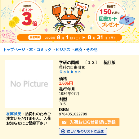
トップページ
>
本・コミック
>
ビジネス
>
経済
>
その他
学研の図鑑 〔１３〕 新訂版
理科の自由研究
Ｇａｋｋｅｎ
価格
1,606円
発行年月
1986年07月
判型
Ｂ５
ISBN
在庫状況
：品切れのためご
9784051022709
注文いただけません。入荷
お知らせにご登録下さい