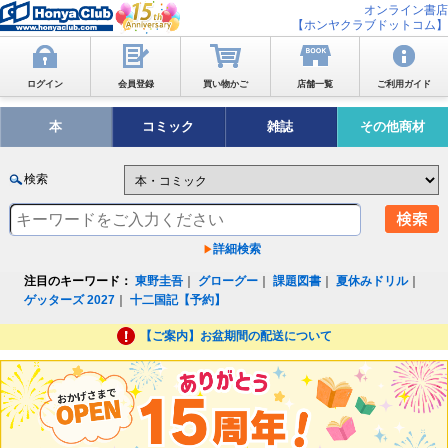
オンライン書店
【ホンヤクラブドットコム】
ログイン
会員登録
買い物かご
店舗一覧
ご利用ガイド
本
コミック
雑誌
その他商材
検索
詳細検索
注目のキーワード：
東野圭吾
｜
グローグー
｜
課題図書
｜
夏休みドリル
｜
ゲッターズ 2027
｜
十二国記【予約】
【ご案内】お盆期間の配送について