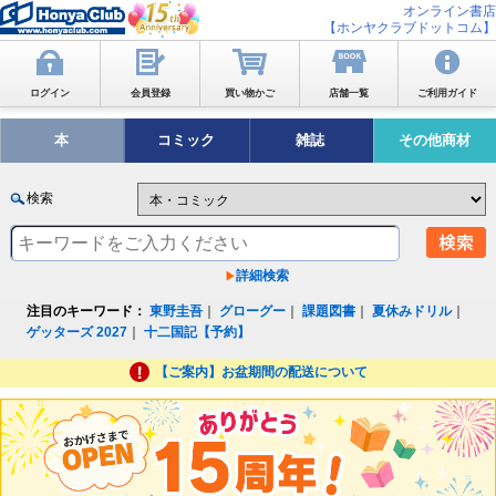
オンライン書店
【ホンヤクラブドットコム】
ログイン
会員登録
買い物かご
店舗一覧
ご利用ガイド
本
コミック
雑誌
その他商材
検索
詳細検索
注目のキーワード：
東野圭吾
｜
グローグー
｜
課題図書
｜
夏休みドリル
｜
ゲッターズ 2027
｜
十二国記【予約】
【ご案内】お盆期間の配送について