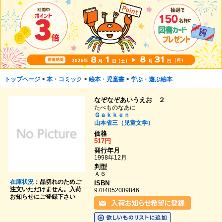
トップページ
>
本・コミック
>
絵本・児童書
>
学ぶ・遊ぶ絵本
なぞなぞあいうえお ２
たべものなあに
Ｇａｋｋｅｎ
山本省三（児童文学）
価格
517円
発行年月
1998年12月
判型
Ａ６
在庫状況
：品切れのためご
ISBN
注文いただけません。入荷
9784052009846
お知らせにご登録下さい