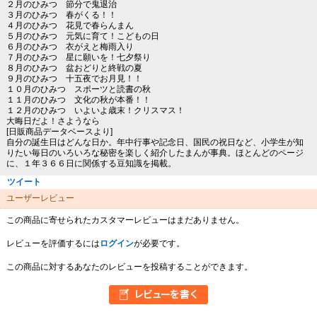
２月のひみつ 節分で鬼退治
３月のひみつ 春がくる！！
４月のひみつ 花見で春らんまん
５月のひみつ 元気に育て！こどもの日
６月のひみつ 衣がえと梅雨入り
７月のひみつ 星に願いを！七夕祭り
８月のひみつ 盆おどりと終戦の夏
９月のひみつ 十五夜でお月見！！
１０月のひみつ スポーツと読書の秋
１１月のひみつ 文化の秋が本番！！
１２月のひみつ いよいよ歳末！クリスマス！
大晦日だよ！さようなら
[日販商品データベースより]
自分の誕生日はどんな日か。年中行事や記念日、国民の祝日など、小学生が知
りたい毎日のいろいろな秘密を楽しく紹介したまんが事典。ほとんどのページ
に、１年３６６日に関係する豆知識を掲載。
ツイート
ユーザーレビュー
この商品に寄せられたカスタマーレビューはまだありません。
レビューを評価するには
ログイン
が必要です。
この商品に対するあなたのレビューを投稿することができます。