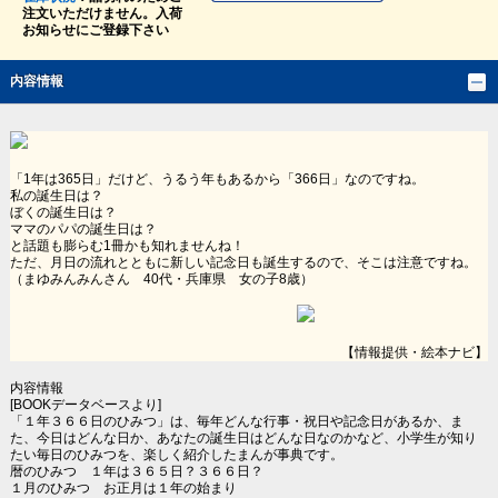
注文いただけません。入荷
お知らせにご登録下さい
内容情報
「1年は365日」だけど、うるう年もあるから「366日」なのですね。
私の誕生日は？
ぼくの誕生日は？
ママのパパの誕生日は？
と話題も膨らむ1冊かも知れませんね！
ただ、月日の流れとともに新しい記念日も誕生するので、そこは注意ですね。
（まゆみんみんさん 40代・兵庫県 女の子8歳）
【情報提供・絵本ナビ】
内容情報
[BOOKデータベースより]
「１年３６６日のひみつ」は、毎年どんな行事・祝日や記念日があるか、ま
た、今日はどんな日か、あなたの誕生日はどんな日なのかなど、小学生が知り
たい毎日のひみつを、楽しく紹介したまんが事典です。
暦のひみつ １年は３６５日？３６６日？
１月のひみつ お正月は１年の始まり