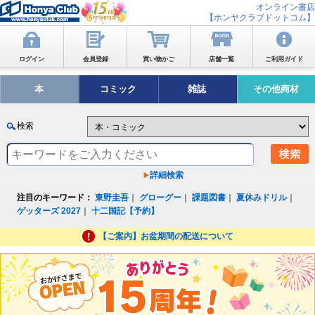
オンライン書店
【ホンヤクラブドットコム】
ログイン
会員登録
買い物かご
店舗一覧
ご利用ガイド
本
コミック
雑誌
その他商材
検索
詳細検索
注目のキーワード：
東野圭吾
｜
グローグー
｜
課題図書
｜
夏休みドリル
｜
ゲッターズ 2027
｜
十二国記【予約】
【ご案内】お盆期間の配送について