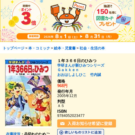
トップページ
>
本・コミック
>
絵本・児童書
>
社会・生活の本
１年３６６日のひみつ
学研まんが新ひみつシリーズ
Ｇａｋｋｅｎ
おおはしよしひこ
竹内誠
価格
968円
発行年月
2005年12月
判型
Ａ５
ISBN
9784052023477
在庫状況
：品切れのためご