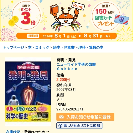
トップページ
>
本・コミック
>
絵本・児童書
>
理科・算数の本
発明・発見
ニューワイド学研の図鑑
Ｇａｋｋｅｎ
価格
2,200円
発行年月
2007年03月
判型
Ａ４
ISBN
9784052026171
在庫状況
：品切れのためご