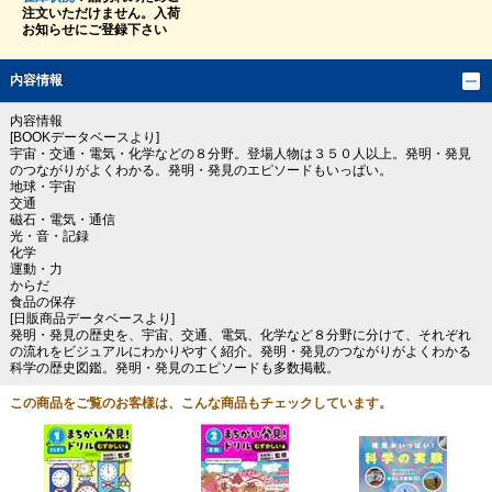
注文いただけません。入荷
お知らせにご登録下さい
内容情報
内容情報
[BOOKデータベースより]
宇宙・交通・電気・化学などの８分野。登場人物は３５０人以上。発明・発見
のつながりがよくわかる。発明・発見のエピソードもいっぱい。
地球・宇宙
交通
磁石・電気・通信
光・音・記録
化学
運動・力
からだ
食品の保存
[日販商品データベースより]
発明・発見の歴史を、宇宙、交通、電気、化学など８分野に分けて、それぞれ
の流れをビジュアルにわかりやすく紹介。発明・発見のつながりがよくわかる
科学の歴史図鑑。発明・発見のエピソードも多数掲載。
この商品をご覧のお客様は、こんな商品もチェックしています。