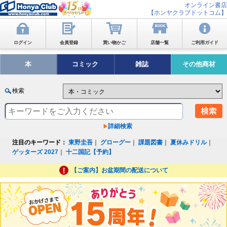
オンライン書店
【ホンヤクラブドットコム】
ログイン
会員登録
買い物かご
店舗一覧
ご利用ガイド
本
コミック
雑誌
その他商材
検索
詳細検索
注目のキーワード：
東野圭吾
｜
グローグー
｜
課題図書
｜
夏休みドリル
｜
ゲッターズ 2027
｜
十二国記【予約】
【ご案内】お盆期間の配送について