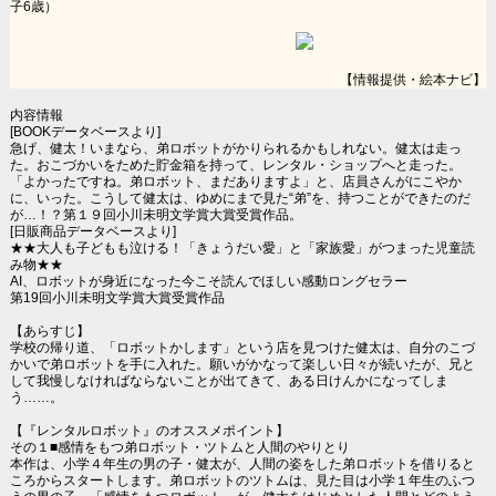
子6歳）
【情報提供・絵本ナビ】
内容情報
[BOOKデータベースより]
急げ、健太！いまなら、弟ロボットがかりられるかもしれない。健太は走っ
た。おこづかいをためた貯金箱を持って、レンタル・ショップへと走った。
「よかったですね。弟ロボット、まだありますよ」と、店員さんがにこやか
に、いった。こうして健太は、ゆめにまで見た“弟”を、持つことができたのだ
が…！？第１９回小川未明文学賞大賞受賞作品。
[日販商品データベースより]
★★大人も子どもも泣ける！「きょうだい愛」と「家族愛」がつまった児童読
み物★★
AI、ロボットが身近になった今こそ読んでほしい感動ロングセラー
第19回小川未明文学賞大賞受賞作品
【あらすじ】
学校の帰り道、「ロボットかします」という店を見つけた健太は、自分のこづ
かいで弟ロボットを手に入れた。願いがかなって楽しい日々が続いたが、兄と
して我慢しなければならないことが出てきて、ある日けんかになってしま
う……。
【『レンタルロボット』のオススメポイント】
その１■感情をもつ弟ロボット・ツトムと人間のやりとり
本作は、小学４年生の男の子・健太が、人間の姿をした弟ロボットを借りると
ころからスタートします。弟ロボットのツトムは、見た目は小学１年生のふつ