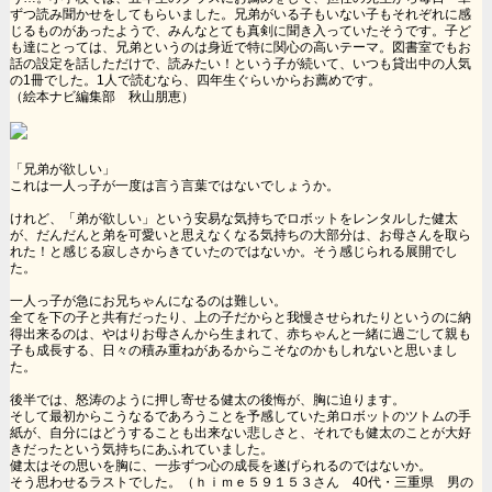
ずつ読み聞かせをしてもらいました。兄弟がいる子もいない子もそれぞれに感
じるものがあったようで、みんなとても真剣に聞き入っていたそうです。子ど
も達にとっては、兄弟というのは身近で特に関心の高いテーマ。図書室でもお
話の設定を話しただけで、読みたい！という子が続いて、いつも貸出中の人気
の1冊でした。1人で読むなら、四年生ぐらいからお薦めです。
（絵本ナビ編集部 秋山朋恵）
「兄弟が欲しい」
これは一人っ子が一度は言う言葉ではないでしょうか。
けれど、「弟が欲しい」という安易な気持ちでロボットをレンタルした健太
が、だんだんと弟を可愛いと思えなくなる気持ちの大部分は、お母さんを取ら
れた！と感じる寂しさからきていたのではないか。そう感じられる展開でし
た。
一人っ子が急にお兄ちゃんになるのは難しい。
全てを下の子と共有だったり、上の子だからと我慢させられたりというのに納
得出来るのは、やはりお母さんから生まれて、赤ちゃんと一緒に過ごして親も
子も成長する、日々の積み重ねがあるからこそなのかもしれないと思いまし
た。
後半では、怒涛のように押し寄せる健太の後悔が、胸に迫ります。
そして最初からこうなるであろうことを予感していた弟ロボットのツトムの手
紙が、自分にはどうすることも出来ない悲しさと、それでも健太のことが大好
きだったという気持ちにあふれていました。
健太はその思いを胸に、一歩ずつ心の成長を遂げられるのではないか。
そう思わせるラストでした。（ｈｉｍｅ５９１５３さん 40代・三重県 男の