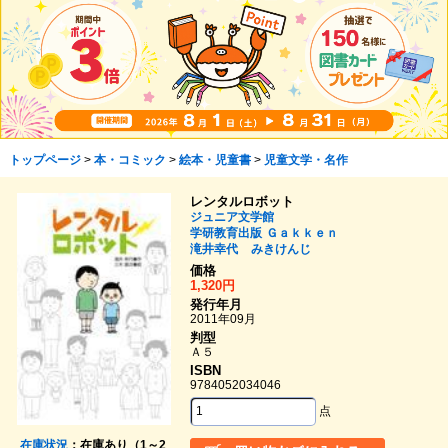
トップページ
>
本・コミック
>
絵本・児童書
>
児童文学・名作
レンタルロボット
ジュニア文学館
学研教育出版
Ｇａｋｋｅｎ
滝井幸代
みきけんじ
価格
1,320円
発行年月
2011年09月
判型
Ａ５
ISBN
9784052034046
点
在庫状況
：在庫あり（1～2