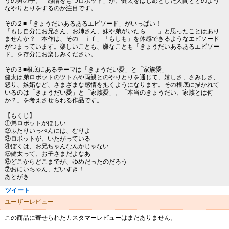
うの男の子。「感情をもつロボット」が、健太をはじめとした人間とどのよう
なやりとりをするのか注目です。
その２■「きょうだいあるあるエピソード」がいっぱい！
「もし自分にお兄さん、お姉さん、妹や弟がいたら……」と思ったことはあり
ませんか？ 本作は、その「ｉｆ」「もしも」を体感できるようなエピソード
がつまっています。楽しいことも、嫌なことも「きょうだいあるあるエピソー
ド」を存分にお楽しみください。
その３■根底にあるテーマは「きょうだい愛」と「家族愛」
健太は弟ロボットのツトムや両親とのやりとりを通じて、嬉しさ、さみしさ、
怒り、嫉妬など、さまざまな感情を抱くようになります。その根底に描かれて
いるのは「きょうだい愛」と「家族愛」。「本当のきょうだい、家族とは何
か？」を考えさせられる作品です。
【もくじ】
①弟ロボットがほしい
②ふたりいっぺんには、むりよ
③ロボットが、いたがっている
④ぼくは、お兄ちゃんなんかじゃない
⑤健太って、お子さまだよなあ
⑥どこからどこまでが、ゆめだったのだろう
⑦おにいちゃん、だいすき！
あとがき
ツイート
ユーザーレビュー
この商品に寄せられたカスタマーレビューはまだありません。