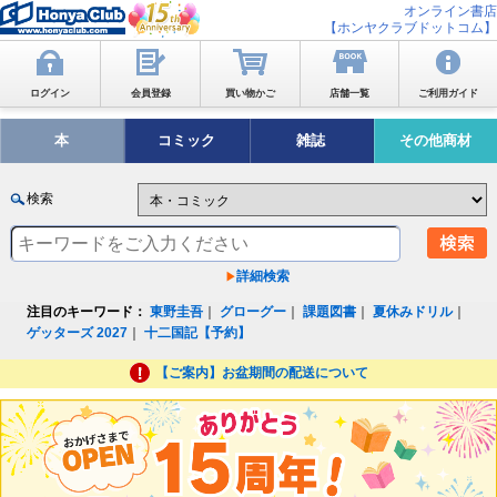
オンライン書店
【ホンヤクラブドットコム】
ログイン
会員登録
買い物かご
店舗一覧
ご利用ガイド
本
コミック
雑誌
その他商材
検索
詳細検索
注目のキーワード：
東野圭吾
｜
グローグー
｜
課題図書
｜
夏休みドリル
｜
ゲッターズ 2027
｜
十二国記【予約】
【ご案内】お盆期間の配送について