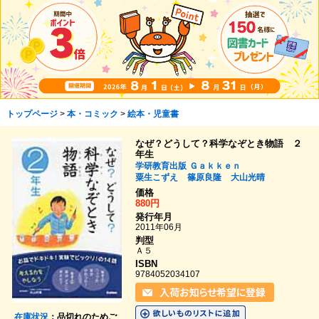
トップページ
>
本・コミック
>
絵本・児童書
なぜ？どうして？科学なぞとき物語 ２
年生
学研教育出版
Ｇａｋｋｅｎ
粟生こずえ
篠原良隆
大山光晴
価格
880円
発行年月
2011年06月
判型
Ａ５
ISBN
9784052034107
在庫状況
：品切れのためご