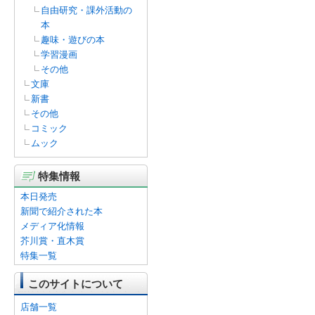
自由研究・課外活動の
本
趣味・遊びの本
学習漫画
その他
文庫
新書
その他
コミック
ムック
特集情報
本日発売
新聞で紹介された本
メディア化情報
芥川賞・直木賞
特集一覧
このサイトについて
店舗一覧