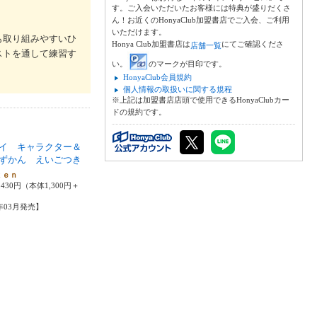
す。ご入会いただいたお客様には特典が盛りだくさ
ん！お近くのHonyaClub加盟書店でご入会、ご利用
いただけます。
も取り組みやすいひ
Honya Club加盟書店は
にてご確認くださ
店舗一覧
ストを通して練習す
い。
のマークが目印です。
HonyaClub会員規約
個人情報の取扱いに関する規程
※上記は加盟書店店頭で使用できるHonyaClubカー
ドの規約です。
イ キャラクター＆
ずかん えいごつき
ｋｅｎ
430円（本体1,300円＋
6年03月発売】