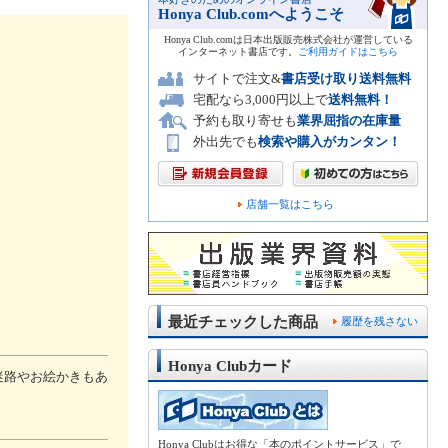
Honya Club.comへようこそ
Honya Club.comは日本出版販売株式会社が運営している
インターネット書店です。
ご利用ガイドはこちら
サイトで注文&
書店受け取り送料無料
宅配なら3,000円以上で
送料無料！
予約も取り寄せも
業界屈指の在庫量
外出先でも
検索や購入がカンタン！
店舗一覧はこちら
最近チェックした商品
履歴を残さない
Honya Clubカード
迷路やお絵かきもあ
Honya Clubはお得な「本のポイントサービス」で