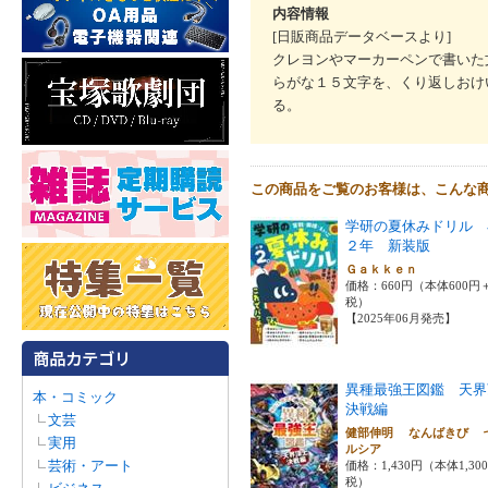
内容情報
[日販商品データベースより]
クレヨンやマーカーペンで書いた
らがな１５文字を、くり返しおけ
る。
この商品をご覧のお客様は、こんな
学研の夏休みドリル 
２年 新装版
Ｇａｋｋｅｎ
価格：660円（本体600円
税）
【2025年06月発売】
異種最強王図鑑 天界
本・コミック
決戦編
文芸
健部伸明 なんばきび 
実用
ルシア
芸術・アート
価格：1,430円（本体1,30
税）