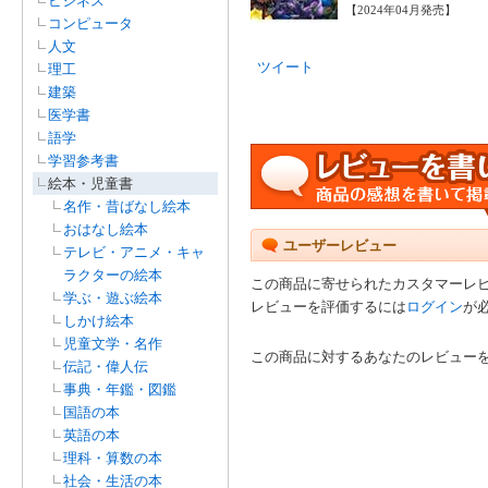
ビジネス
【2024年04月発売】
コンピュータ
人文
ツイート
理工
建築
医学書
語学
学習参考書
絵本・児童書
名作・昔ばなし絵本
おはなし絵本
ユーザーレビュー
テレビ・アニメ・キャ
ラクターの絵本
この商品に寄せられたカスタマーレ
学ぶ・遊ぶ絵本
レビューを評価するには
ログイン
が
しかけ絵本
児童文学・名作
この商品に対するあなたのレビュー
伝記・偉人伝
事典・年鑑・図鑑
国語の本
英語の本
理科・算数の本
社会・生活の本