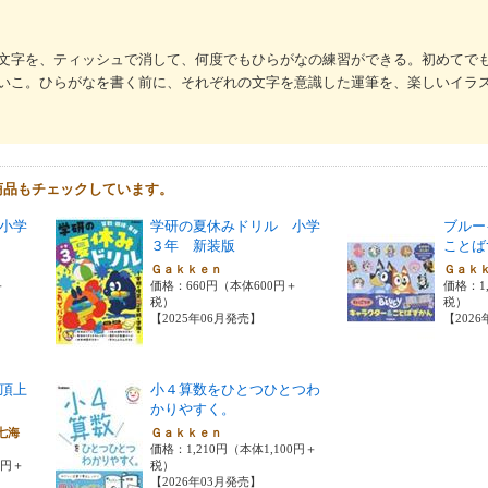
文字を、ティッシュで消して、何度でもひらがなの練習ができる。初めてで
いこ。ひらがなを書く前に、それぞれの文字を意識した運筆を、楽しいイラ
商品もチェックしています。
小学
学研の夏休みドリル 小学
ブルー
３年 新装版
ことば
Ｇａｋｋｅｎ
Ｇａｋ
＋
価格：660円（本体600円＋
価格：1,
税）
税）
【2025年06月発売】
【202
頂上
小４算数をひとつひとつわ
かりやすく。
七海
Ｇａｋｋｅｎ
価格：1,210円（本体1,100円＋
0円＋
税）
【2026年03月発売】