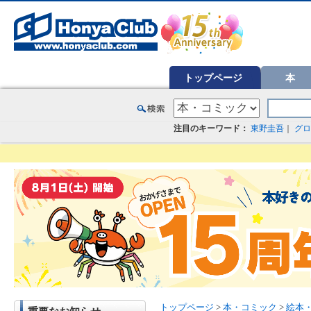
オンライン書店【ホンヤクラブ】はお好きな本屋での受け取りで送料無料！新刊予約・通販も。本（書籍）、雑誌、漫
トップページ
本
注目のキーワード：
東野圭吾
｜
グロ
トップページ
>
本・コミック
>
絵本