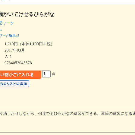
歳かいてけせるひらがな
幼児ワーク
ｎ
ワーク編集部
1,210円（本体1,100円＋税）
2017年03月
Ａ４
9784052045578
点
り消したりしながら、何度でもひらがなの練習ができる。運筆の練習になる