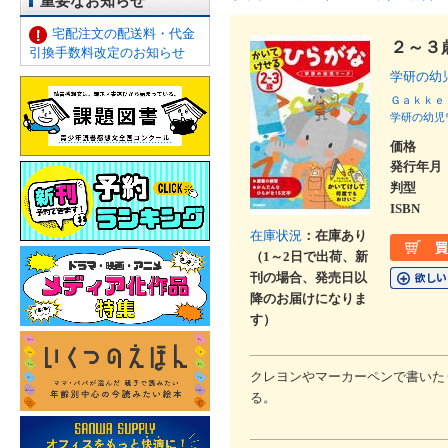
重要なお知らせ
宅配注文の配送料・代金
２～３
引換手数料改定のお知らせ
学研の
Ｇａｋｋｅ
学研の幼児
価格
発行年月
判型
ISBN
在庫状況
：在庫あり
（1～2日で出荷、新
刊の場合、発売日以
降のお届けになりま
す）
クレヨンやマーカーペンで書いた
る。