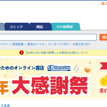
画（コミック）など在庫も充実
コミック
雑誌
その他商材
ーグー
｜
課題図書
｜
夏休みドリル
｜
ゲッターズ 2027
｜
六星占術 2027
【お知らせ】地震の影響による商品のお届けについて
・児童書