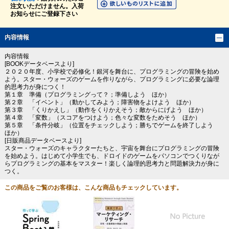
注文いただけません。入荷
お知らせにご登録下さい
内容情報
内容情報
[BOOKデータベースより]
２０２０年度、小学校で必修化！銀河を舞台に、プログラミングの冒険を始め
よう。スター・ウォーズのゲームを作りながら、プログラミングに必要な論理
的思考力が身につく！
第１章 準備（プログラミングって？；準備しよう ほか）
第２章 「イベント」（動かしてみよう；障害物をよけよう ほか）
第３章 「くりかえし」（動作をくりかえそう；敵からにげよう ほか）
第４章 「変数」（スコアをつけよう；色々な変数をためそう ほか）
第５章 「条件分岐」（位置をチェックしよう；勝ちでゲームを終了しよう
ほか）
[日販商品データベースより]
スター・ウォーズのキャラクターたちと、宇宙を舞台にプログラミングの冒険
を始めよう。はじめて小学生でも、ドロイドのゲームをパソコンでつくりなが
らプログラミングの基本をマスター！楽しく論理的思考力と問題解決力が身に
つく。
この商品をご覧のお客様は、こんな商品もチェックしています。