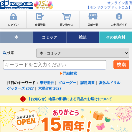
オンライン書店
【ホンヤクラブドットコム】
ログイン
会員登録
買い物かご
店舗一覧
ご利用ガイド
本
コミック
雑誌
その他商材
検索
詳細検索
注目のキーワード：
東野圭吾
｜
グローグー
｜
課題図書
｜
夏休みドリル
｜
ゲッターズ 2027
｜
六星占術 2027
【お知らせ】地震の影響による商品のお届けについて