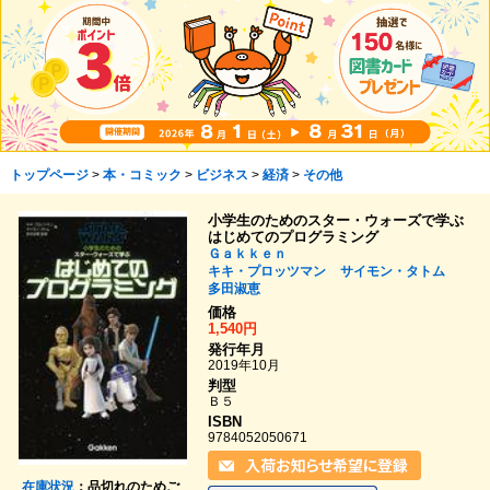
トップページ
>
本・コミック
>
ビジネス
>
経済
>
その他
小学生のためのスター・ウォーズで学ぶ
はじめてのプログラミング
Ｇａｋｋｅｎ
キキ・プロッツマン
サイモン・タトム
多田淑恵
価格
1,540円
発行年月
2019年10月
判型
Ｂ５
ISBN
9784052050671
在庫状況
：品切れのためご