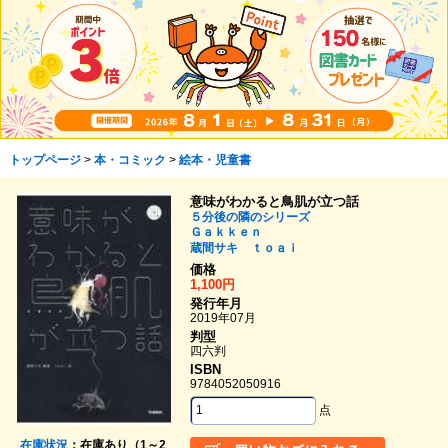
トップページ
>
本・コミック
>
絵本・児童書
意味がわかると鳥肌が立つ話
５分後の隣のシリーズ
Ｇａｋｋｅｎ
蔵間サキ
ｔｏａｉ
価格
1,100円
発行年月
2019年07月
判型
四六判
ISBN
9784052050916
点
在庫状況
：在庫あり（1～2