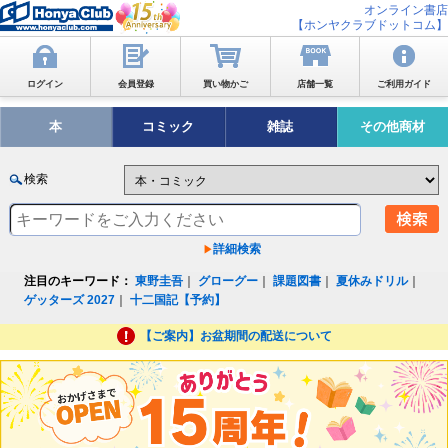
オンライン書店
【ホンヤクラブドットコム】
ログイン
会員登録
買い物かご
店舗一覧
ご利用ガイド
本
コミック
雑誌
その他商材
検索
詳細検索
注目のキーワード：
東野圭吾
｜
グローグー
｜
課題図書
｜
夏休みドリル
｜
ゲッターズ 2027
｜
十二国記【予約】
【ご案内】お盆期間の配送について