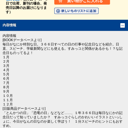
日で出荷、新刊の場合、発
売日以降のお届けになりま
す）
内容情報
内容情報
[BOOKデータベースより]
毎日がなにか特別な日。３６６日すべての日の行事や記念日などを紹介。日
直、スピーチ、学級新聞などにも使える。すみっコと関係があるかも！？な記
念日ものってるよ！
１月
２月
３月
４月
５月
６月
７月
８月
９月
１０月
１１月
１２月
[日販商品データベースより]
「とんかつの日」「恐竜の日」などなど……、１年３６６日は毎日なにかの記
念日だって知っていましたか？ すみっコぐらしのかわいいイラストといっし
ょに、今日がなんの日なのか楽しく学ぼう！ １分スピーチのヒントにもおす
すめ。