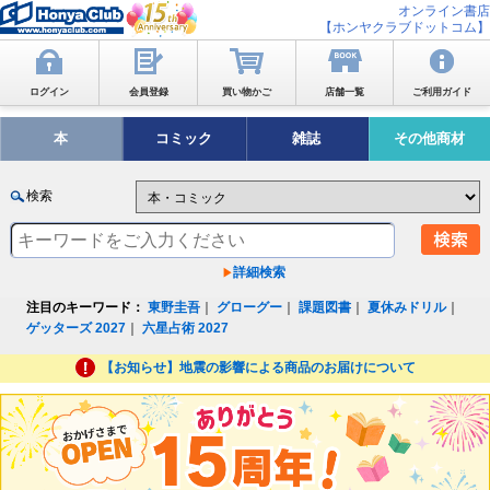
オンライン書店
【ホンヤクラブドットコム】
ログイン
会員登録
買い物かご
店舗一覧
ご利用ガイド
本
コミック
雑誌
その他商材
検索
詳細検索
注目のキーワード：
東野圭吾
｜
グローグー
｜
課題図書
｜
夏休みドリル
｜
ゲッターズ 2027
｜
六星占術 2027
【お知らせ】地震の影響による商品のお届けについて