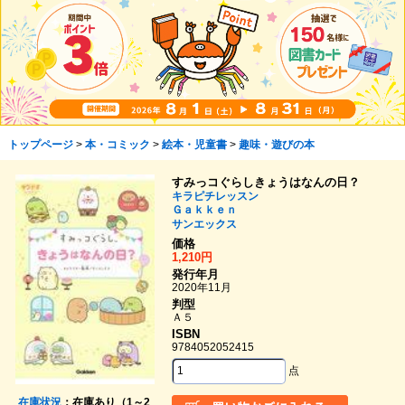
トップページ
>
本・コミック
>
絵本・児童書
>
趣味・遊びの本
すみっコぐらしきょうはなんの日？
キラピチレッスン
Ｇａｋｋｅｎ
サンエックス
価格
1,210円
発行年月
2020年11月
判型
Ａ５
ISBN
9784052052415
点
在庫状況
：在庫あり（1～2