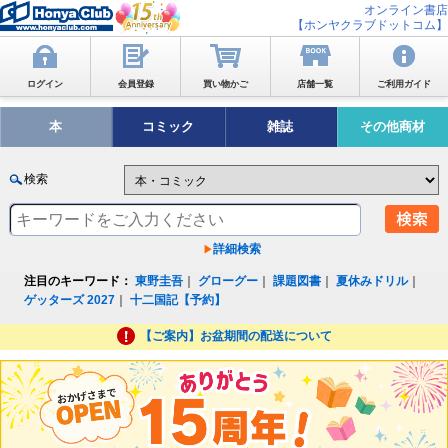
オンライン書店
【ホンヤクラブドットコム】
ログイン
会員登録
買い物かご
店舗一覧
ご利用ガイド
本
コミック
雑誌
その他商材
検索
詳細検索
注目のキーワード：
東野圭吾
｜
グローグー
｜
課題図書
｜
夏休みドリル
｜
ゲッターズ 2027
｜
十二国記【予約】
【ご案内】お盆期間の配送について