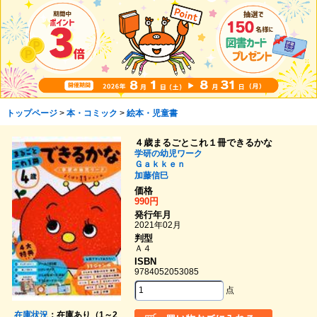
トップページ
>
本・コミック
>
絵本・児童書
４歳まるごとこれ１冊できるかな
学研の幼児ワーク
Ｇａｋｋｅｎ
加藤信巳
価格
990円
発行年月
2021年02月
判型
Ａ４
ISBN
9784052053085
点
在庫状況
：在庫あり（1～2