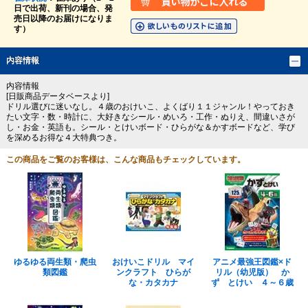
日で出荷、新刊の場合、発
売日以降のお届けになりま
す）
内容情報
内容情報
[日販商品データベースより]
ドリル選びに迷いなし。４歳のおけいこ、よくばり１１ジャンル！やっておき
たい文字・数・時計に、大好きなシール・めいろ・工作・ぬりえ、間違いさが
し・お金・英語も。シール・とけいボード・ひらがな＆かすボードなど、学び
を深めるお得な４大特典つき。
この商品をご覧のお客様は、こんな商品もチェックしています。
ゆるゆる両生類・爬虫
おけいこドリル マイ
アニメ最強王図鑑×ド
類図鑑
ンクラフト ひらが
リル（幼児版） か
な・カタカナ
ず とけい ４～６歳