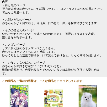
内容
・白と黒のページ
視力が未発達の赤ちゃんでも認識しやすい 、コントラストの強い白黒のページ
でたっぷり遊べます。
・お顔さがしのページ
赤ちゃんがよく目で追う、目（鼻）口のある「顔」を探す遊びができます 。
・ものの名まえのページ
いちごやわんわんなど、身近なものの名まえを、可愛いイラストで表現。
楽しみながら学べます。
・ことばのページ
リズム良く読めるオノマトペがたくさん。
赤ちゃんはオノマトペによく反応します。
ゆっくりとした速度で抑揚をつけて読んであげると、じっくり耳を傾けます。
・「いないいないばあ」のページ
赤ちゃんが大好きな遊び「いないいないばあ」。
動物の絵変わり、色変わりなどでいないいないばあ遊びを何度でも楽しめま
す。
この商品をご覧のお客様は、こんな商品もチェックしています。