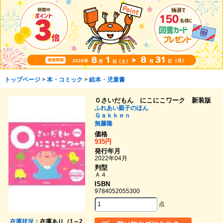
トップページ
>
本・コミック
>
絵本・児童書
０さいだもん にこにこワーク 新装版
ふれあい親子のほん
Ｇａｋｋｅｎ
無藤隆
価格
935円
発行年月
2022年04月
判型
Ａ４
ISBN
9784052055300
点
在庫状況
：在庫あり（1～2