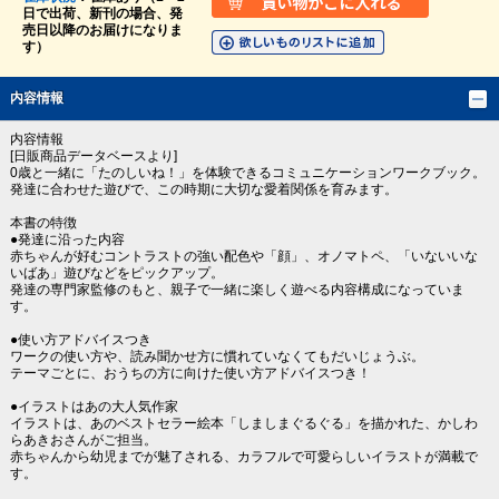
日で出荷、新刊の場合、発
売日以降のお届けになりま
す）
内容情報
内容情報
[日販商品データベースより]
0歳と一緒に「たのしいね！」を体験できるコミュニケーションワークブック。
発達に合わせた遊びで、この時期に大切な愛着関係を育みます。
本書の特徴
●発達に沿った内容
赤ちゃんが好むコントラストの強い配色や「顔」、オノマトペ、「いないいな
いばあ」遊びなどをピックアップ。
発達の専門家監修のもと、親子で一緒に楽しく遊べる内容構成になっていま
す。
●使い方アドバイスつき
ワークの使い方や、読み聞かせ方に慣れていなくてもだいじょうぶ。
テーマごとに、おうちの方に向けた使い方アドバイスつき！
●イラストはあの大人気作家
イラストは、あのベストセラー絵本「しましまぐるぐる」を描かれた、かしわ
らあきおさんがご担当。
赤ちゃんから幼児までが魅了される、カラフルで可愛らしいイラストが満載で
す。