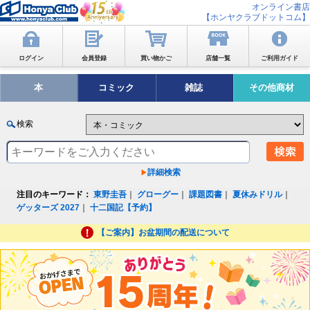
オンライン書店
【ホンヤクラブドットコム】
ログイン
会員登録
買い物かご
店舗一覧
ご利用ガイド
本
コミック
雑誌
その他商材
検索
詳細検索
注目のキーワード：
東野圭吾
｜
グローグー
｜
課題図書
｜
夏休みドリル
｜
ゲッターズ 2027
｜
十二国記【予約】
【ご案内】お盆期間の配送について