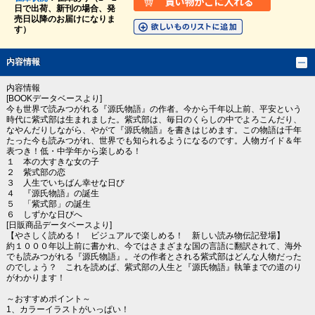
日で出荷、新刊の場合、発
売日以降のお届けになりま
す）
内容情報
内容情報
[BOOKデータベースより]
今も世界で読みつがれる『源氏物語』の作者。今から千年以上前、平安という
時代に紫式部は生まれました。紫式部は、毎日のくらしの中でよろこんだり、
なやんだりしながら、やがて『源氏物語』を書きはじめます。この物語は千年
たった今も読みつがれ、世界でも知られるようになるのです。人物ガイド＆年
表つき！低・中学年から楽しめる！
１ 本の大すきな女の子
２ 紫式部の恋
３ 人生でいちばん幸せな日び
４ 『源氏物語』の誕生
５ 「紫式部」の誕生
６ しずかな日びへ
[日販商品データベースより]
【やさしく読める！ ビジュアルで楽しめる！ 新しい読み物伝記登場】
約１０００年以上前に書かれ、今ではさまざまな国の言語に翻訳されて、海外
でも読みつがれる『源氏物語』。その作者とされる紫式部はどんな人物だった
のでしょう？ これを読めば、紫式部の人生と『源氏物語』執筆までの道のり
がわかります！
～おすすめポイント～
1、カラーイラストがいっぱい！