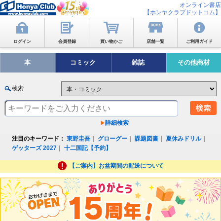
オンライン書店
【ホンヤクラブドットコム】
ログイン
会員登録
買い物かご
店舗一覧
ご利用ガイド
本
コミック
雑誌
その他商材
検索
詳細検索
注目のキーワード：
東野圭吾
｜
グローグー
｜
課題図書
｜
夏休みドリル
｜
ゲッターズ 2027
｜
十二国記【予約】
【ご案内】お盆期間の配送について