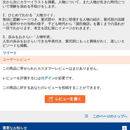
次から次にカラーイラストを掲載。人物について、また人物が生きた時代につ
いて理解を深める手助けをします。
2、ひとめでわかる「人物ガイド」
巻頭に図解ぺージつき。紫式部や、本文に登場する人物の紹介、紫式部の活躍
した場所やその当時の様子、子ども時代から『源氏物語』を書くまでの流れが
一目でわかります。本文を読む前にイメージがわきます。
3、歩みをおさらい「人物年表」
人生の歩みをおさらいできる年表付き。紫式部にもっと興味がわく、楽しいエ
ピソードも掲載。
ツイート
ユーザーレビュー
この商品に寄せられたカスタマーレビューはまだありません。
レビューを評価するには
ログイン
が必要です。
この商品に対するあなたのレビューを投稿することができます。
このページのトップへ
重要なお知らせ