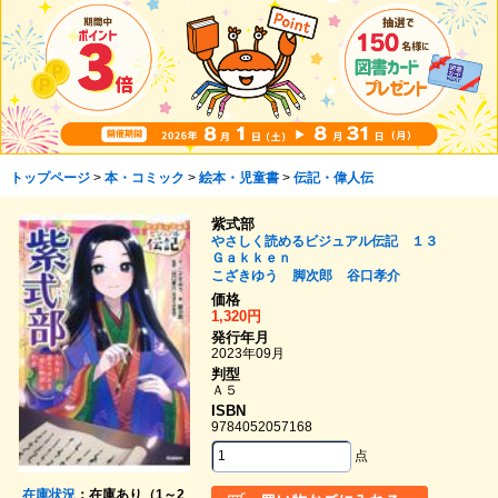
トップページ
>
本・コミック
>
絵本・児童書
>
伝記・偉人伝
紫式部
やさしく読めるビジュアル伝記 １３
Ｇａｋｋｅｎ
こざきゆう
脚次郎
谷口孝介
価格
1,320円
発行年月
2023年09月
判型
Ａ５
ISBN
9784052057168
点
在庫状況
：在庫あり（1～2