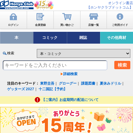
オンライン書店
【ホンヤクラブドットコム】
ログイン
会員登録
買い物かご
店舗一覧
ご利用ガイド
本
コミック
雑誌
その他商材
検索
詳細検索
注目のキーワード：
東野圭吾
｜
グローグー
｜
課題図書
｜
夏休みドリル
｜
ゲッターズ 2027
｜
十二国記【予約】
【ご案内】お盆期間の配送について