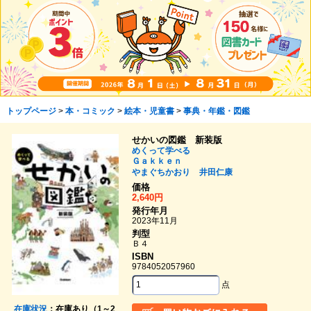
トップページ
>
本・コミック
>
絵本・児童書
>
事典・年鑑・図鑑
せかいの図鑑 新装版
めくって学べる
Ｇａｋｋｅｎ
やまぐちかおり
井田仁康
価格
2,640円
発行年月
2023年11月
判型
Ｂ４
ISBN
9784052057960
点
在庫状況
：在庫あり（1～2