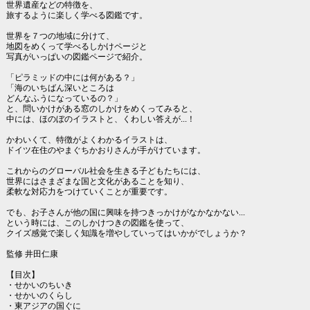
世界遺産などの特徴を、
旅するように楽しく学べる図鑑です。
世界を７つの地域に分けて、
地図をめくって学べるしかけページと
写真がいっぱいの図鑑ページで紹介。
「ピラミッドの中には何がある？」
「海のいちばん深いところは
どんなふうになっているの？」
と、問いかけがある窓のしかけをめくってみると、
中には、ほのぼのイラストと、くわしい答えが...！
かわいくて、特徴がよくわかるイラストは、
ドイツ在住のやまぐちかおりさんが手がけています。
これからのグローバル社会を生きる子どもたちには、
世界にはさまざまな国と文化があることを知り、
柔軟な対応力をつけていくことが重要です。
でも、お子さんが他の国に興味を持つきっかけがなかなかない...
という時には、このしかけつきの図鑑を使って、
クイズ感覚で楽しく知識を増やしていってはいかがでしょうか？
監修 井田仁康
【目次】
・せかいのちいき
・せかいのくらし
・東アジアの国ぐに