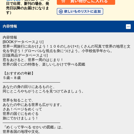
日で出荷、新刊の場合、発
売日以降のお届けになりま
す）
内容情報
内容情報
[BOOKデータベースより]
世界一周旅行に出かけよう！１０６のしかけ×たくさんの写真で世界の地理と文
化を学ぼう！グローバルな視点を身につけよう。小学校低学年から。
[日販商品データベースより]
窓をあけると、世界一周のはじまり！
世界の国ぐにの特徴を、楽しいしかけで学べる図鑑
【おすすめの年齢】
５歳～８歳
――――――――――――――――
あなたの身の回りにあるものと、
同じところやちがうところを見つけてみましょう。
世界を知ることで、
あなたの中にある世界も広がります。
さあ！ページをめくって
世界の国ぐにをめぐる
旅にでかけましょう！
――――――――――――――――
『めくって学べる せかいの図鑑』は、
世界各国の地理や文化、