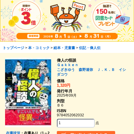
トップページ
>
本・コミック
>
絵本・児童書
>
伝記・偉人伝
偉人の怪談
Ｇａｋｋｅｎ
こざきゆう
森野達弥
Ｊ．Ｋ．Ｂ
イシ
ダコウ
価格
1,320円
発行年月
2025年09月
判型
Ｂ６
ISBN
9784052062032
点
在庫状況
：在庫あり（1～2