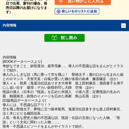
日で出荷、新刊の場合、発
売日以降のお届けになりま
す）
内容情報
内容情報
[BOOKデータベースより]
奇妙なできごと、妖怪退治、超常現象…。偉人の不思議な話をまんがとイラス
トで紹介。
偉人のふしぎな話（馬に乗って空を飛ぶ！ 聖徳太子；鹿の口から生まれた姫
とのロマンス 天智天皇；白狐が置いた鎌が名前の由来 藤原鎌足 ほか）
偉人ｖｓ．怪異（鬼退治伝説ありすぎ大将軍 坂上田村麻呂；酒呑童子を弟子
にし追い出す 最澄；デカい妖怪封印し大師 空海 ほか）
怪談の偉人（日本の『怪談』を広めた外国人 小泉八雲；定番怪談の生みの
親 鶴屋南北；妖怪のイメージを広めた画家 鳥山石燕 ほか）
[日販商品データベースより]
偉人には、不思議な話アリ！？
空を飛ぶ聖徳太子、夢枕に立つ坂本龍馬、鬼退治伝説多すぎな坂上田村麻呂、
泣く木にビビる織田信長……。
人気・有名な歴史人物の不思議な話、怪談・伝説の主役になった人物、「怪
談」という文化に関わった人物……。
怪奇・不思議エピソードをまんがやイラストで紹介。