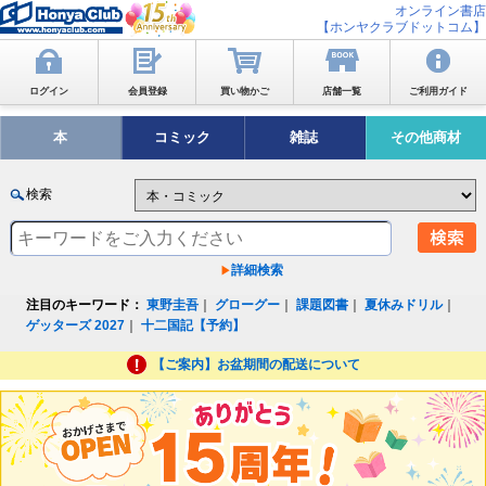
オンライン書店
【ホンヤクラブドットコム】
ログイン
会員登録
買い物かご
店舗一覧
ご利用ガイド
本
コミック
雑誌
その他商材
検索
詳細検索
注目のキーワード：
東野圭吾
｜
グローグー
｜
課題図書
｜
夏休みドリル
｜
ゲッターズ 2027
｜
十二国記【予約】
【ご案内】お盆期間の配送について