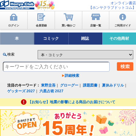
オンライン書店
【ホンヤクラブドットコム】
ログイン
会員登録
買い物かご
店舗一覧
ご利用ガイド
本
コミック
雑誌
その他商材
検索
詳細検索
注目のキーワード：
東野圭吾
｜
グローグー
｜
課題図書
｜
夏休みドリル
｜
ゲッターズ 2027
｜
六星占術 2027
【お知らせ】地震の影響による商品のお届けについて