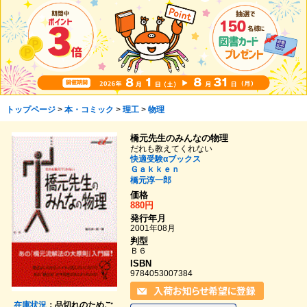
トップページ
>
本・コミック
>
理工
>
物理
橋元先生のみんなの物理
だれも教えてくれない
快適受験αブックス
Ｇａｋｋｅｎ
橋元淳一郎
価格
880円
発行年月
2001年08月
判型
Ｂ６
ISBN
9784053007384
在庫状況
：品切れのためご