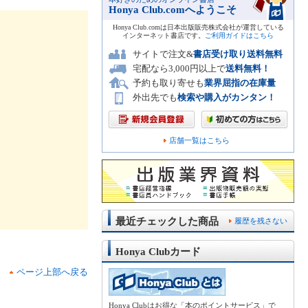
Honya Club.comへようこそ
Honya Club.comは日本出版販売株式会社が運営している
インターネット書店です。
ご利用ガイドはこちら
サイトで注文&
書店受け取り送料無料
宅配なら3,000円以上で
送料無料！
予約も取り寄せも
業界屈指の在庫量
外出先でも
検索や購入がカンタン！
店舗一覧はこちら
最近チェックした商品
履歴を残さない
Honya Clubカード
ページ上部へ戻る
Honya Clubはお得な「本のポイントサービス」で