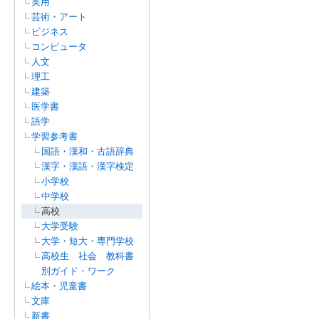
実用
芸術・アート
ビジネス
コンピュータ
人文
理工
建築
医学書
語学
学習参考書
国語・漢和・古語辞典
漢字・漢語・漢字検定
小学校
中学校
高校
大学受験
大学・短大・専門学校
高校生 社会 教科書
別ガイド・ワーク
絵本・児童書
文庫
新書