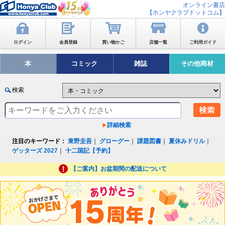
オンライン書店
【ホンヤクラブドットコム】
ログイン
会員登録
買い物かご
店舗一覧
ご利用ガイド
本
コミック
雑誌
その他商材
検索
詳細検索
注目のキーワード：
東野圭吾
｜
グローグー
｜
課題図書
｜
夏休みドリル
｜
ゲッターズ 2027
｜
十二国記【予約】
【ご案内】お盆期間の配送について