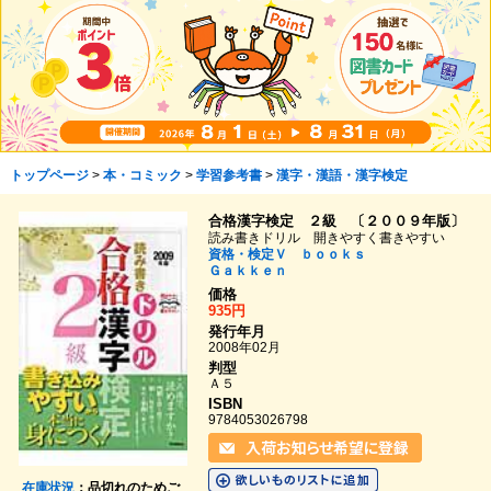
トップページ
>
本・コミック
>
学習参考書
>
漢字・漢語・漢字検定
合格漢字検定 ２級 〔２００９年版〕
読み書きドリル 開きやすく書きやすい
資格・検定Ｖ ｂｏｏｋｓ
Ｇａｋｋｅｎ
価格
935円
発行年月
2008年02月
判型
Ａ５
ISBN
9784053026798
在庫状況
：品切れのためご