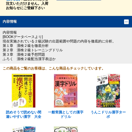
注文いただけません。入荷
お知らせにご登録下さい
内容情報
内容情報
[BOOKデータベースより]
現在実施されている２級試験の出題範囲や問題の内容を徹底的に分析。
第１章 漢検２級を徹底分析
第２章 漢検２級トレーニングドリル
第３章 漢検２級予想問題
ふろく 漢検２級配当漢字表ほか
この商品をご覧のお客様は、こんな商品もチェックしています。
読めそうで読めない間
一般常識としての漢字
うんこドリル漢字ター
違いやすい漢字 大全
ドリル
ボ