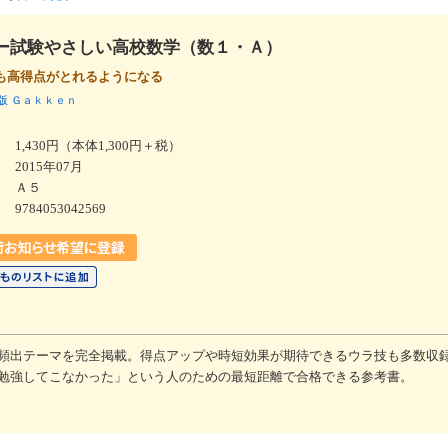
ー試験やさしい高校数学（数１・Ａ）
も高得点がとれるようになる
版
Ｇａｋｋｅｎ
1,430円（本体1,300円＋税）
2015年07月
Ａ５
9784053042569
頻出テーマを完全掲載。得点アップや時短効果が期待できるウラ技も多数収
勉強してこなかった」という人のための最短距離で合格できる参考書。