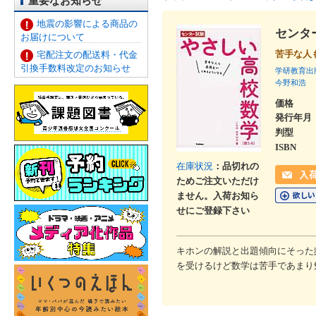
重要なお知らせ
地震の影響による商品の
センタ
お届けについて
苦手な人
宅配注文の配送料・代金
引換手数料改定のお知らせ
学研教育出
今野和浩
価格
発行年月
判型
ISBN
在庫状況
：品切れの
ためご注文いただけ
ません。入荷お知ら
せにご登録下さい
キホンの解説と出題傾向にそった
を受けるけど数学は苦手であまり