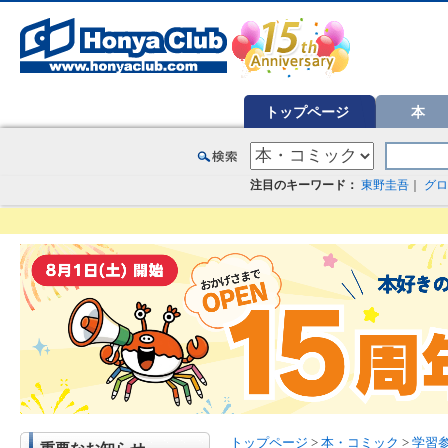
オンライン書店【ホンヤクラブ】はお好きな本屋での受け取りで送料無料！新刊予約・通販も。本（書籍）、雑誌、漫
トップページ
本
注目のキーワード：
東野圭吾
｜
グロ
トップページ
>
本・コミック
>
学習