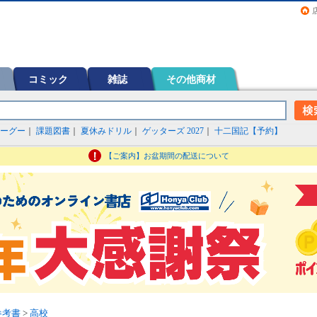
画（コミック）など在庫も充実
コミック
雑誌
その他商材
ーグー
｜
課題図書
｜
夏休みドリル
｜
ゲッターズ 2027
｜
十二国記【予約】
【ご案内】お盆期間の配送について
参考書
>
高校