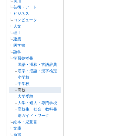
実用
芸術・アート
ビジネス
コンピュータ
人文
理工
建築
医学書
語学
学習参考書
国語・漢和・古語辞典
漢字・漢語・漢字検定
小学校
中学校
高校
大学受験
大学・短大・専門学校
高校生 社会 教科書
別ガイド・ワーク
絵本・児童書
文庫
新書