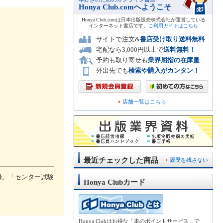
Honya Club.comへようこそ
Honya Club.comは日本出版販売株式会社が運営している
インターネット書店です。
ご利用ガイドはこちら
サイトで注文&
書店受け取り送料無料
宅配なら3,000円以上で
送料無料！
予約も取り寄せも
業界屈指の在庫量
外出先でも
検索や購入がカンタン！
店舗一覧はこちら
最近チェックした商品
履歴を残さない
録。「センター試験
Honya Clubカード
Honya Clubはお得な「本のポイントサービス」で