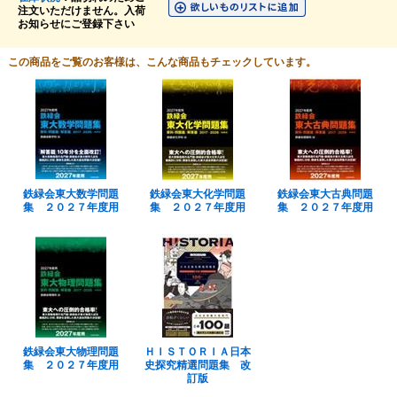
注文いただけません。入荷
お知らせにご登録下さい
この商品をご覧のお客様は、こんな商品もチェックしています。
鉄緑会東大数学問題
鉄緑会東大化学問題
鉄緑会東大古典問題
集 ２０２７年度用
集 ２０２７年度用
集 ２０２７年度用
鉄緑会東大物理問題
ＨＩＳＴＯＲＩＡ日本
集 ２０２７年度用
史探究精選問題集 改
訂版