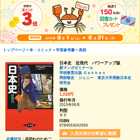
トップページ
>
本・コミック
>
学習参考書
>
高校
日本史 近現代 パワーアップ版
新マンガゼミナール
学研教育出版
Ｇａｋｋｅｎ
岡部敬史
ジェニー
東京大学受験日本史
研究会
価格
1,210円
発行年月
2015年06月
判型
Ｂ６
ISBN
9784053042958
在庫状況
：品切れのためご