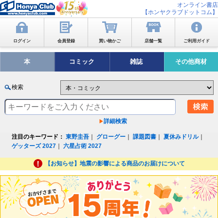
オンライン書店
【ホンヤクラブドットコム】
ログイン
会員登録
買い物かご
店舗一覧
ご利用ガイド
本
コミック
雑誌
その他商材
検索
詳細検索
注目のキーワード：
東野圭吾
｜
グローグー
｜
課題図書
｜
夏休みドリル
｜
ゲッターズ 2027
｜
六星占術 2027
【お知らせ】地震の影響による商品のお届けについて