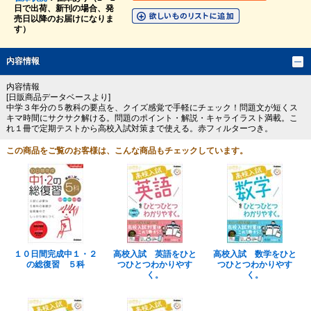
日で出荷、新刊の場合、発
売日以降のお届けになりま
す）
内容情報
内容情報
[日販商品データベースより]
中学３年分の５教科の要点を、クイズ感覚で手軽にチェック！問題文が短くス
キマ時間にサクサク解ける。問題のポイント・解説・キャライラスト満載。こ
れ１冊で定期テストから高校入試対策まで使える。赤フィルターつき。
この商品をご覧のお客様は、こんな商品もチェックしています。
１０日間完成中１・２
高校入試 英語をひと
高校入試 数学をひと
の総復習 ５科
つひとつわかりやす
つひとつわかりやす
く。
く。