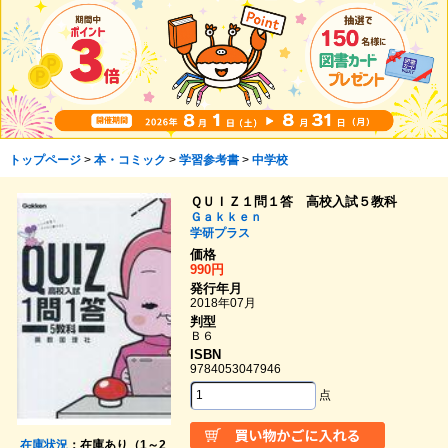
トップページ
>
本・コミック
>
学習参考書
>
中学校
ＱＵＩＺ１問１答 高校入試５教科
Ｇａｋｋｅｎ
学研プラス
価格
990円
発行年月
2018年07月
判型
Ｂ６
ISBN
9784053047946
点
在庫状況
：在庫あり（1～2