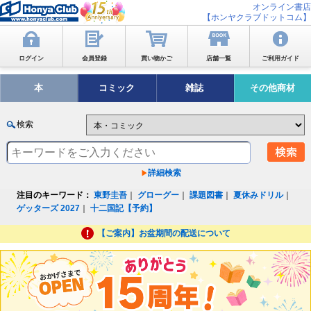
オンライン書店
【ホンヤクラブドットコム】
ログイン
会員登録
買い物かご
店舗一覧
ご利用ガイド
本
コミック
雑誌
その他商材
検索
詳細検索
注目のキーワード：
東野圭吾
｜
グローグー
｜
課題図書
｜
夏休みドリル
｜
ゲッターズ 2027
｜
十二国記【予約】
【ご案内】お盆期間の配送について