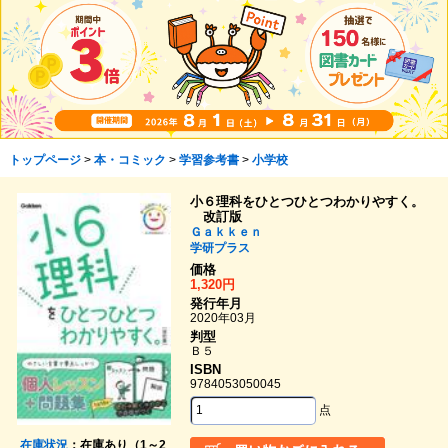
トップページ
>
本・コミック
>
学習参考書
>
小学校
小６理科をひとつひとつわかりやすく。
改訂版
Ｇａｋｋｅｎ
学研プラス
価格
1,320円
発行年月
2020年03月
判型
Ｂ５
ISBN
9784053050045
点
在庫状況
：在庫あり（1～2