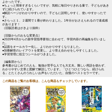
よかったです。
●ちょっと簡単すぎるくらいですが、気軽に毎日やりきれる量で、子どもがあき
ずに続けられています。
●解説ページがわかりやすいので、子どもに説明しやすく、使いやすかったで
す。
●さらっと１、２週間で１冊が終わりました。1年分がおさえられるので達成感
があります！
（旧版読者はがきより抜粋）
［旧版からのおもな変更点］
●2020年4月からの新学習指導要領に合わせて、学習内容の再編集を行いまし
た。
●誌面をオールカラー化し、よりわかりやすくなりました。
●別冊解答のレイアウトを変更し、より答え合わせをしやすくしました。
●学習管理に役立つシールがつきました。
［編集部から］
参考書がはじめての人も、勉強が苦手な人でも大丈夫。難しい用語を使わず、
わかりやすい文章と図解で解説しています。「ひとつひとつなら、続けられ
る」とたくさんのうれしいお声をいただいた、自慢のベストセラーです。
この商品をご覧のお客様は、こんな商品もチェックしています。