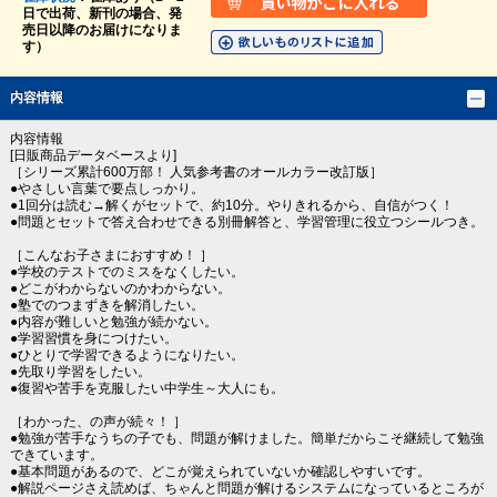
日で出荷、新刊の場合、発
売日以降のお届けになりま
す）
内容情報
内容情報
[日販商品データベースより]
［シリーズ累計600万部！ 人気参考書のオールカラー改訂版］
●やさしい言葉で要点しっかり。
●1回分は読む→解くがセットで、約10分。やりきれるから、自信がつく！
●問題とセットで答え合わせできる別冊解答と、学習管理に役立つシールつき。
［こんなお子さまにおすすめ！ ］
●学校のテストでのミスをなくしたい。
●どこがわからないのかわからない。
●塾でのつまずきを解消したい。
●内容が難しいと勉強が続かない。
●学習習慣を身につけたい。
●ひとりで学習できるようになりたい。
●先取り学習をしたい。
●復習や苦手を克服したい中学生～大人にも。
［わかった、の声が続々！ ］
●勉強が苦手なうちの子でも、問題が解けました。簡単だからこそ継続して勉強
できています。
●基本問題があるので、どこが覚えられていないか確認しやすいです。
●解説ページさえ読めば、ちゃんと問題が解けるシステムになっているところが