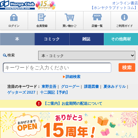
オンライン書店
【ホンヤクラブドットコム】
ログイン
会員登録
買い物かご
店舗一覧
ご利用ガイド
本
コミック
雑誌
その他商材
検索
詳細検索
注目のキーワード：
東野圭吾
｜
グローグー
｜
課題図書
｜
夏休みドリル
｜
ゲッターズ 2027
｜
十二国記【予約】
【ご案内】お盆期間の配送について