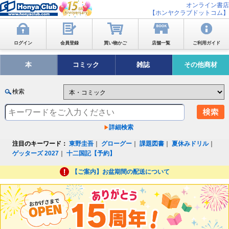
オンライン書店
【ホンヤクラブドットコム】
ログイン
会員登録
買い物かご
店舗一覧
ご利用ガイド
本
コミック
雑誌
その他商材
検索
詳細検索
注目のキーワード：
東野圭吾
｜
グローグー
｜
課題図書
｜
夏休みドリル
｜
ゲッターズ 2027
｜
十二国記【予約】
【ご案内】お盆期間の配送について