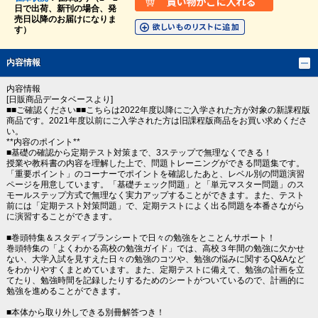
日で出荷、新刊の場合、発
売日以降のお届けになりま
す）
内容情報
内容情報
[日販商品データベースより]
■■ご確認ください■■こちらは2022年度以降にご入学された方が対象の新課程版
商品です。2021年度以前にご入学された方は旧課程版商品をお買い求めくださ
い。
**内容のポイント**
■基礎の確認から定期テスト対策まで、3ステップで無理なくできる！
授業や教科書の内容を理解した上で、問題トレーニングができる問題集です。
「重要ポイント」のコーナーでポイントを確認したあと、レベル別の問題演習
ページを用意しています。「基礎チェック問題」と「単元マスター問題」のス
モールステップ方式で無理なく実力アップすることができます。また、テスト
前には「定期テスト対策問題」で、定期テストによく出る問題を本番さながら
に演習することができます。
■巻頭特集＆スタディプランシートで日々の勉強をとことんサポート！
巻頭特集の「よくわかる高校の勉強ガイド」では、高校３年間の勉強に欠かせ
ない、大学入試を見すえた日々の勉強のコツや、勉強の悩みに関するQ&Aなど
をわかりやすくまとめています。また、定期テストに備えて、勉強の計画を立
てたり、勉強時間を記録したりするためのシートがついているので、計画的に
勉強を進めることができます。
■本体から取り外しできる別冊解答つき！