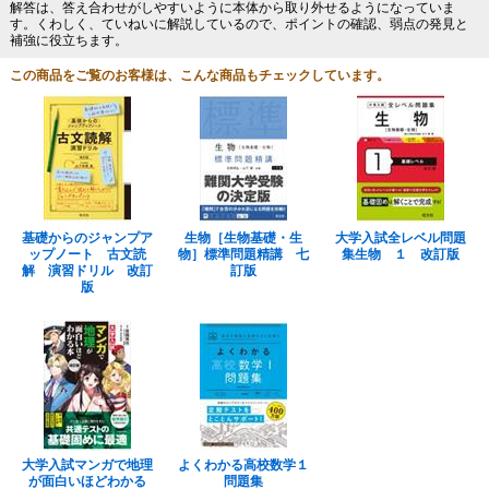
解答は、答え合わせがしやすいように本体から取り外せるようになっていま
す。くわしく、ていねいに解説しているので、ポイントの確認、弱点の発見と
補強に役立ちます。
この商品をご覧のお客様は、こんな商品もチェックしています。
基礎からのジャンプア
生物［生物基礎・生
大学入試全レベル問題
ップノート 古文読
物］標準問題精講 七
集生物 １ 改訂版
解 演習ドリル 改訂
訂版
版
大学入試マンガで地理
よくわかる高校数学１
が面白いほどわかる
問題集