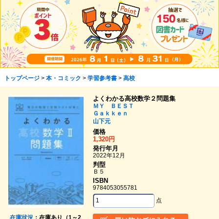
トップページ
>
本・コミック
>
学習参考書
>
高校
よくわかる高校数学２問題集
ＭＹ ＢＥＳＴ
Ｇａｋｋｅｎ
山下元
価格
1,320円
発行年月
2022年12月
判型
Ｂ５
ISBN
9784053055781
点
在庫状況
：在庫あり（1～2