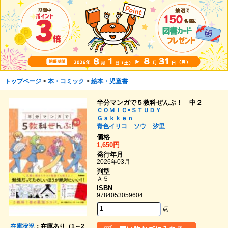
トップページ
>
本・コミック
>
絵本・児童書
半分マンガで５教科ぜんぶ！ 中２
ＣＯＭＩＣ×ＳＴＵＤＹ
Ｇａｋｋｅｎ
青色イリコ
ソウ
汐里
価格
1,650円
発行年月
2026年03月
判型
Ａ５
ISBN
9784053059604
点
在庫状況
：在庫あり（1～2