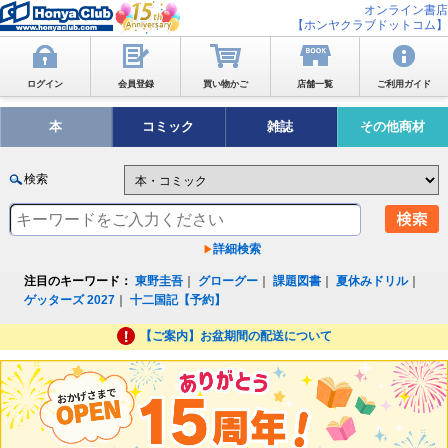
オンライン書店
【ホンヤクラブドットコム】
ログイン
会員登録
買い物かご
店舗一覧
ご利用ガイド
本
コミック
雑誌
その他商材
検索
詳細検索
注目のキーワード：
東野圭吾
｜
グローグー
｜
課題図書
｜
夏休みドリル
｜
ゲッターズ 2027
｜
十二国記【予約】
【ご案内】お盆期間の配送について