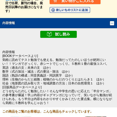
日で出荷、新刊の場合、発
売日以降のお届けになりま
す）
内容情報
内容情報
[BOOKデータベースより]
気軽に読めてテスト勉強でも使える。勉強だってたのしいほうが絶対にい
い！！マンガでざっくり。赤シートでじっくり。５教科１冊の最強コスパ。
英語（過去の文；未来の文 ほか）
数学（式の加法・減法；式の乗法・除法 ほか）
国語（熟語の構成；同音異義語・同訓異字 ほか）
理科（生物のからだと細胞；植物のからだのつくりとはたらき１ ほか）
社会（地形図の読み取り方・地域調査の方法；日本の自然環境１ ほか）
[日販商品データベースより]
どうせならたのしく勉強したい！そんな中学生の思いに応えた「半分マンガ」
の参考書が爆誕！学ぶ内容がギャグマンガになっていて、笑いながら勉強が続
けられる。もう半分は内容をわかりやすくかみくだいた要点集。横になりなが
ら気軽に５教科を学んじゃおう！
この商品をご覧のお客様は、こんな商品もチェックしています。