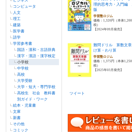
ビジネス
理的思考力・入門編 
コンピュータ
版
人文
学習塾ロジム
理工
価格：1,320円（本体1,20
建築
税）
【2024年09月発売】
医学書
語学
学習参考書
難問ドリル 算数文章
国語・漢和・古語辞典
け算・わり算
漢字・漢語・漢字検定
学習塾ロジム
価格：1,375円（本体1,25
小学校
税）
中学校
【2025年03月発売】
高校
大学受験
大学・短大・専門学校
高校生 社会 教科書
ツイート
別ガイド・ワーク
絵本・児童書
文庫
新書
その他
コミック