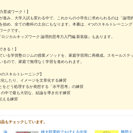
考力育成ワーク！】
が進み、大学入試も変わる中で、これからの小学生に求められるのは「論理
を始め、全ての教科の土台にもなります。本書は、4つのスキルトレーニング
ワークです。
『ロジカルキッズワーク 論理的思考力入門編 新装版』もあります。
できる！】
ている学習塾ロジムの授業メソッドを、家庭学習用に再構成。スモールステ
いるので、家庭で無理なく学習を進められます。
つのスキルトレーニング】
視覚化したり、イメージを文章化する練習
ことをどう処理するか発想する「水平思考」の練習
考」の中で最も大切な、結論を導き出す練習
伝える練習
商品もチェックしています。
 論
桃太郎電鉄でおぼえる中学
難問ド