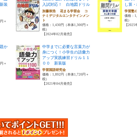
新装
入試対応！ 白地図ドリル
し算・
加藤崇浩 花まる学習会 コ
学習塾
ナミデジタルエンタテインメン
価格：1,
ト
税）
0円＋
価格：1,430円（本体1,300円＋
【202
税）
【2024年02月発売】
題か
中学までに必要な言葉力が
身につく！小学生の語彙力
アップ実践練習ドリル１１
００ 新装版
0円＋
学習国語研究会
価格：1,892円（本体1,720円＋
税）
【2021年04月発売】