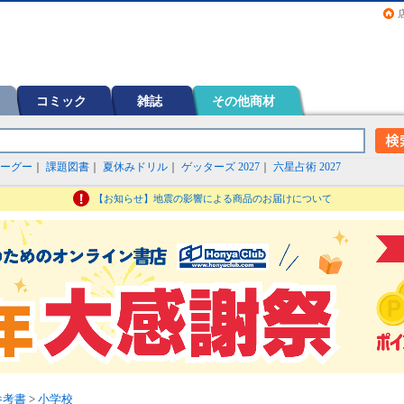
画（コミック）など在庫も充実
コミック
雑誌
その他商材
ーグー
｜
課題図書
｜
夏休みドリル
｜
ゲッターズ 2027
｜
六星占術 2027
【お知らせ】地震の影響による商品のお届けについて
参考書
>
小学校