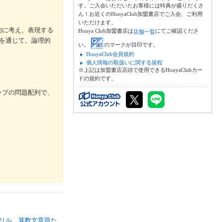
す。ご入会いただいたお客様には特典が盛りだくさ
ん！お近くのHonyaClub加盟書店でご入会、ご利用
いただけます。
的に考え、表現する
Honya Club加盟書店は
にてご確認くださ
店舗一覧
を通じて、論理的
い。
のマークが目印です。
HonyaClub会員規約
個人情報の取扱いに関する規程
※上記は加盟書店店頭で使用できるHonyaClubカー
ドの規約です。
ップの問題配列で、
リル 算数文章題た