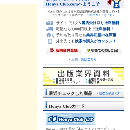
Honya Club.comへようこそ
Honya Club.comは日本出版販売株式会社が運営している
インターネット書店です。
ご利用ガイドはこちら
サイトで注文&
書店受け取り送料無料
宅配なら3,000円以上で
送料無料！
予約も取り寄せも
業界屈指の在庫量
外出先でも
検索や購入がカンタン！
店舗一覧はこちら
最近チェックした商品
履歴を残さない
Honya Clubカード
Honya Clubはお得な「本のポイントサービス」で