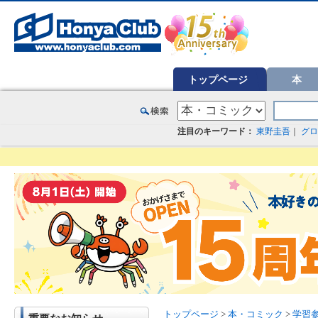
オンライン書店【ホンヤクラブ】はお好きな本屋での受け取りで送料無料！新刊予約・通販も。本（書籍）、雑誌、漫
トップページ
本
注目のキーワード：
東野圭吾
｜
グロ
トップページ
>
本・コミック
>
学習