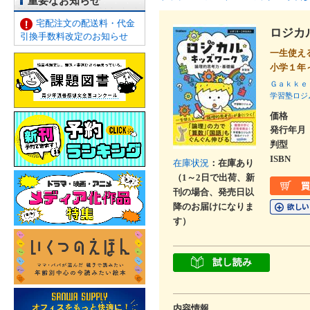
重要なお知らせ
宅配注文の配送料・代金
ロジカ
引換手数料改定のお知らせ
一生使え
小学１年
Ｇａｋｋｅ
学習塾ロジ
価格
発行年月
判型
ISBN
在庫状況
：在庫あり
（1～2日で出荷、新
刊の場合、発売日以
降のお届けになりま
す）
内容情報