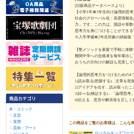
[日販商品データベースより]
【小学1年〓3年生向け論理的思
社会のグローバル化・高度情報化
力」です。この力は、国語や算数
思考力を身につけることができる
※入学準備〓2年生対象の姉妹版
【塾メソッドを家庭で手軽に体験
難関中学への合格者を毎年輩出し
おうちの方向けの解説も充実して
【論理的思考力をつけるための4
1)読み取る(把握する)…文章を
2)アイデアを出す…読み取った
3)比べる(検証する)…「論理思
4)伝える…意見や解決策を正しく
本・コミック
文芸
実用
この商品をご覧のお客様は、こんな
芸術・アート
ロジカルキッズワーク