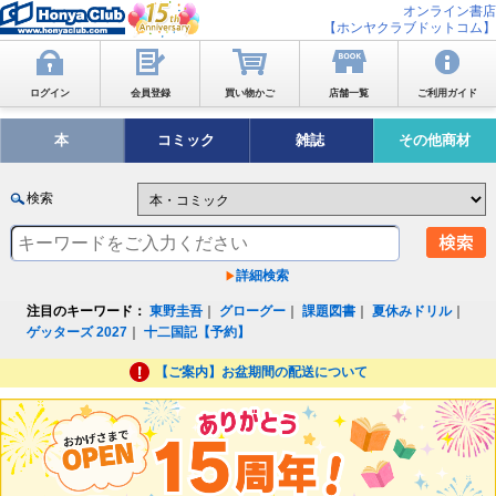
オンライン書店
【ホンヤクラブドットコム】
ログイン
会員登録
買い物かご
店舗一覧
ご利用ガイド
本
コミック
雑誌
その他商材
検索
詳細検索
注目のキーワード：
東野圭吾
｜
グローグー
｜
課題図書
｜
夏休みドリル
｜
ゲッターズ 2027
｜
十二国記【予約】
【ご案内】お盆期間の配送について