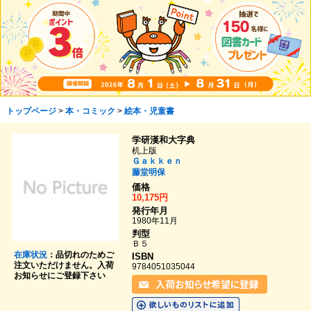
トップページ
>
本・コミック
>
絵本・児童書
学研漢和大字典
机上版
Ｇａｋｋｅｎ
藤堂明保
価格
10,175円
発行年月
1980年11月
判型
Ｂ５
在庫状況
：品切れのためご
ISBN
注文いただけません。入荷
9784051035044
お知らせにご登録下さい