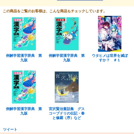
この商品をご覧のお客様は、こんな商品もチェックしています。
例解学習漢字辞典 第
例解学習漢字辞典 第
ウタヒメは世界を滅ぼ
九版
九版
すか？ ＃１
例解学習漢字辞典 第
宮沢賢治童話集 グス
九版
コーブドリの伝記・春
と修羅（序）など
ツイート