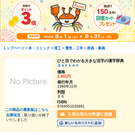
トップページ
>
本・コミック
>
理工
>
電気・工学
>
辞典・事典
ひと目でわかる大きな活字の漢字辞典
Ｇａｋｋｅｎ
価格
1,441円
発行年月
1986年10月
判型
Ｂ６
ISBN
9784051035891
この商品の最新版はこちら
在庫状況
：取り扱いが終了
いたしました