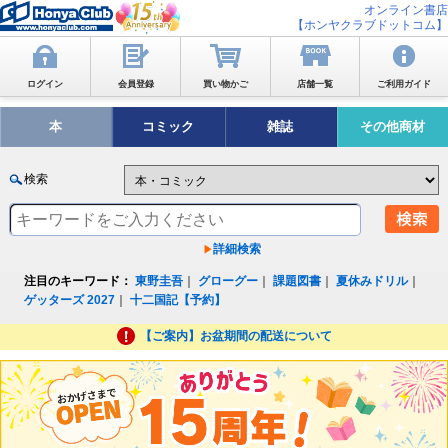
オンライン書店
【ホンヤクラブドットコム】
ログイン
会員登録
買い物かご
店舗一覧
ご利用ガイド
本
コミック
雑誌
その他商材
検索
詳細検索
注目のキーワード：
東野圭吾
｜
グローグー
｜
課題図書
｜
夏休みドリル
｜
ゲッターズ 2027
｜
十二国記【予約】
【ご案内】お盆期間の配送について