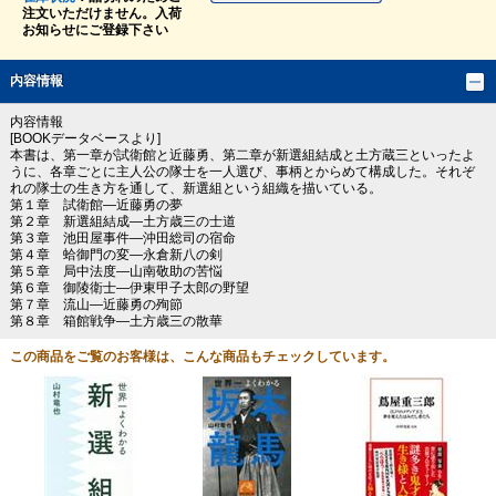
注文いただけません。入荷
お知らせにご登録下さい
内容情報
内容情報
[BOOKデータベースより]
本書は、第一章が試衛館と近藤勇、第二章が新選組結成と土方蔵三といったよ
うに、各章ごとに主人公の隊士を一人選び、事柄とからめて構成した。それぞ
れの隊士の生き方を通して、新選組という組織を描いている。
第１章 試衛館―近藤勇の夢
第２章 新選組結成―土方歳三の士道
第３章 池田屋事件―沖田総司の宿命
第４章 蛤御門の変―永倉新八の剣
第５章 局中法度―山南敬助の苦悩
第６章 御陵衛士―伊東甲子太郎の野望
第７章 流山―近藤勇の殉節
第８章 箱館戦争―土方歳三の散華
この商品をご覧のお客様は、こんな商品もチェックしています。