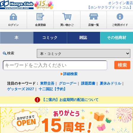
オンライン書店
【ホンヤクラブドットコム】
ログイン
会員登録
買い物かご
店舗一覧
ご利用ガイド
本
コミック
雑誌
その他商材
検索
詳細検索
注目のキーワード：
東野圭吾
｜
グローグー
｜
課題図書
｜
夏休みドリル
｜
ゲッターズ 2027
｜
十二国記【予約】
【ご案内】お盆期間の配送について