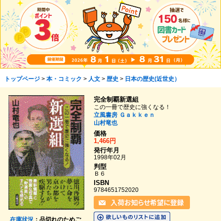
トップページ
>
本・コミック
>
人文
>
歴史
>
日本の歴史(近世史）
完全制覇新選組
この一冊で歴史に強くなる！
立風書房
Ｇａｋｋｅｎ
山村竜也
価格
1,466円
発行年月
1998年02月
判型
Ｂ６
ISBN
9784651752020
在庫状況
：品切れのためご