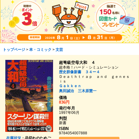
トップページ
>
本・コミック
>
文芸
超弩級空母大和 ４
超本格！ハード・シミュレーション
歴史群像新書 ３４ー４
Ｄｅａｔｈｔｒａｐ ａｎｄ ｇｅｎｅｓ
ｉｓ
Ｇａｋｋｅｎ
奥田誠治
三木原慧一
価格
836円
発行年月
1997年06月
判型
新書
ISBN
9784054007888
在庫状況
：品切れのためご