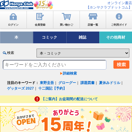
オンライン書店
【ホンヤクラブドットコム】
ログイン
会員登録
買い物かご
店舗一覧
ご利用ガイド
本
コミック
雑誌
その他商材
検索
詳細検索
注目のキーワード：
東野圭吾
｜
グローグー
｜
課題図書
｜
夏休みドリル
｜
ゲッターズ 2027
｜
十二国記【予約】
【ご案内】お盆期間の配送について