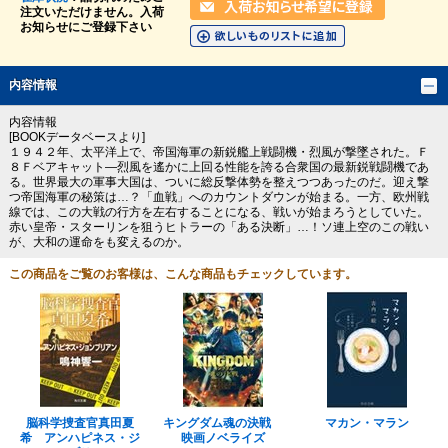
注文いただけません。入荷
お知らせにご登録下さい
内容情報
内容情報
[BOOKデータベースより]
１９４２年、太平洋上で、帝国海軍の新鋭艦上戦闘機・烈風が撃墜された。Ｆ
８Ｆベアキャット―烈風を遙かに上回る性能を誇る合衆国の最新鋭戦闘機であ
る。世界最大の軍事大国は、ついに総反撃体勢を整えつつあったのだ。迎え撃
つ帝国海軍の秘策は…？「血戦」へのカウントダウンが始まる。一方、欧州戦
線では、この大戦の行方を左右することになる、戦いが始まろうとしていた。
赤い皇帝・スターリンを狙うヒトラーの「ある決断」…！ソ連上空のこの戦い
が、大和の運命をも変えるのか。
この商品をご覧のお客様は、こんな商品もチェックしています。
脳科学捜査官真田夏
キングダム魂の決戦
マカン・マラン
希 アンハピネス・ジ
映画ノベライズ