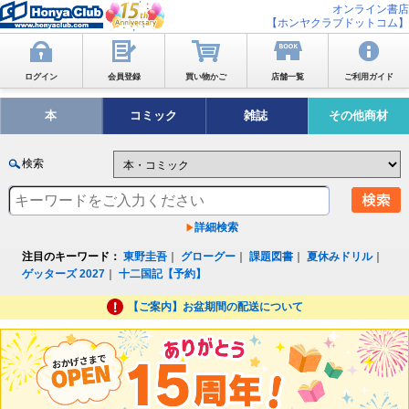
オンライン書店
【ホンヤクラブドットコム】
ログイン
会員登録
買い物かご
店舗一覧
ご利用ガイド
本
コミック
雑誌
その他商材
検索
詳細検索
注目のキーワード：
東野圭吾
｜
グローグー
｜
課題図書
｜
夏休みドリル
｜
ゲッターズ 2027
｜
十二国記【予約】
【ご案内】お盆期間の配送について