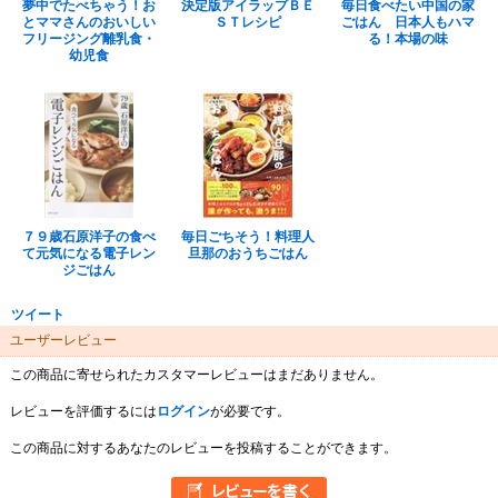
夢中でたべちゃう！お
決定版アイラップＢＥ
毎日食べたい中国の家
とママさんのおいしい
ＳＴレシピ
ごはん 日本人もハマ
フリージング離乳食・
る！本場の味
幼児食
７９歳石原洋子の食べ
毎日ごちそう！料理人
て元気になる電子レン
旦那のおうちごはん
ジごはん
ツイート
ユーザーレビュー
この商品に寄せられたカスタマーレビューはまだありません。
レビューを評価するには
ログイン
が必要です。
この商品に対するあなたのレビューを投稿することができます。