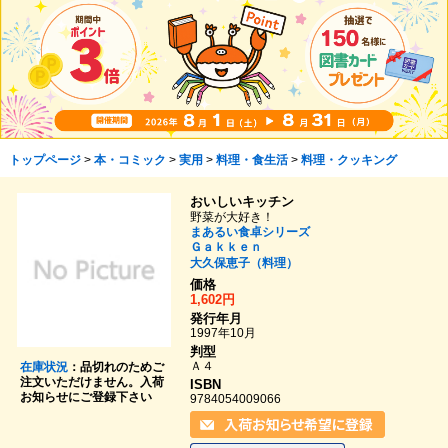
トップページ
>
本・コミック
>
実用
>
料理・食生活
>
料理・クッキング
おいしいキッチン
野菜が大好き！
まあるい食卓シリーズ
Ｇａｋｋｅｎ
大久保恵子（料理）
価格
1,602円
発行年月
1997年10月
判型
Ａ４
在庫状況
：品切れのためご
注文いただけません。入荷
ISBN
お知らせにご登録下さい
9784054009066