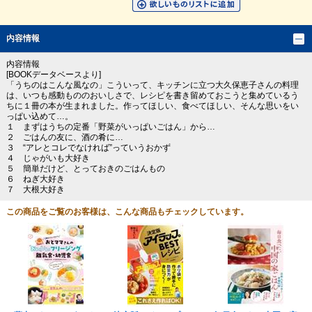
内容情報
内容情報
[BOOKデータベースより]
「うちのはこんな風なの」こういって、キッチンに立つ大久保恵子さんの料理
は、いつも感動もののおいしさで、レシピを書き留めておこうと集めているう
ちに１冊の本が生まれました。作ってほしい、食べてほしい、そんな思いをい
っぱい込めて…。
１ まずはうちの定番「野菜がいっぱいごはん」から…
２ ごはんの友に、酒の肴に…
３ “アレとコレでなければ”っていうおかず
４ じゃがいも大好き
５ 簡単だけど、とっておきのごはんもの
６ ねぎ大好き
７ 大根大好き
この商品をご覧のお客様は、こんな商品もチェックしています。