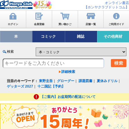
オンライン書店
【ホンヤクラブドットコム】
ログイン
会員登録
買い物かご
店舗一覧
ご利用ガイド
本
コミック
雑誌
その他商材
検索
詳細検索
注目のキーワード：
東野圭吾
｜
グローグー
｜
課題図書
｜
夏休みドリル
｜
ゲッターズ 2027
｜
十二国記【予約】
【ご案内】お盆期間の配送について