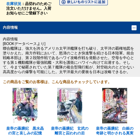
在庫状況
：品切れのためご
注文いただけません。入荷
お知らせにご登録下さい
内容情報
内容情報
[BOOKデータベースより]
聯合艦隊は、強大を誇るアメリカ太平洋艦隊を打ち破り、太平洋の覇権地図を
塗りかえた。南方作戦において、怒濤のごとき快進撃を続ける日本陸軍。統合
戦略本部は、第２段階作戦であるハワイ攻略作戦を発動させた。空母を中心と
する第１機動艦隊が最強戦艦・大和を護衛にハワイへ向けて出港する。そし
て、今まで秘匿されていた第７艦隊の複合型飛行船が、対空砲火のとどかない
高高度からの爆撃を可能にした。太平洋最大の要衝を日本は攻略できるか。
この商品をご覧のお客様は、こんな商品もチェックしています。
皇帝の薬膳妃 黒水晶
皇帝の薬膳妃 玄武の
皇帝の薬膳妃 白銀の
の宮と哀しみの記憶
離宮と囚われの后
奇跡と明かされる真実