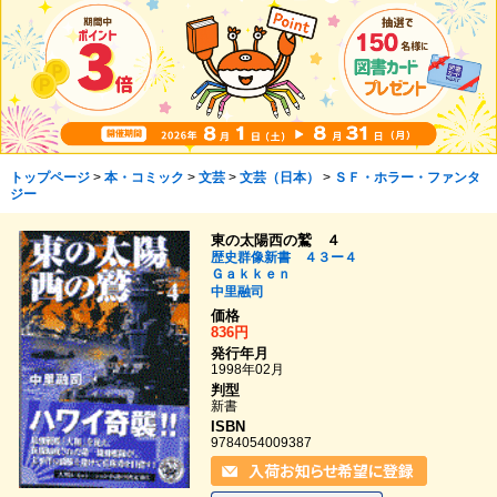
トップページ
>
本・コミック
>
文芸
>
文芸（日本）
>
ＳＦ・ホラー・ファンタ
ジー
東の太陽西の鷲 ４
歴史群像新書 ４３ー４
Ｇａｋｋｅｎ
中里融司
価格
836円
発行年月
1998年02月
判型
新書
ISBN
9784054009387